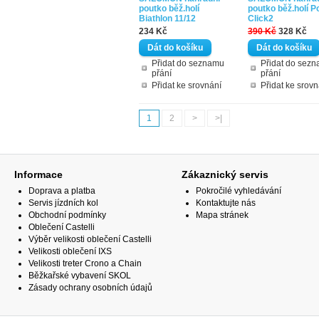
poutko běž.holí
poutko běž.holí 
Biathlon 11/12
Click2
234 Kč
390 Kč
328 Kč
Přidat do seznamu
Přidat do sez
přání
přání
Přidat ke srovnání
Přidat ke srovn
1
2
>
>|
Informace
Zákaznický servis
Doprava a platba
Pokročilé vyhledávání
Servis jízdních kol
Kontaktujte nás
Obchodní podmínky
Mapa stránek
Oblečení Castelli
Výběr velikosti oblečení Castelli
Velikosti oblečení IXS
Velikosti treter Crono a Chain
Běžkařské vybavení SKOL
Zásady ochrany osobních údajů