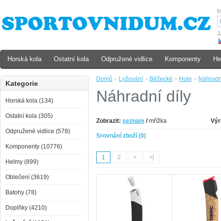
M
J
Horská kola
Ostatní kola
Odpružené vidlice
Komponenty
He
Domů
»
Lyžování
»
Běžecké
»
Hole
»
Náhradní
Kategorie
Náhradní díly
Horská kola (134)
Ostatní kola (305)
Zobrazit:
seznam
/
mřížka
Výr
Odpružené vidlice (578)
Srovnání zboží (0)
Komponenty (10776)
1
2
>
>|
Helmy (899)
Oblečení (3619)
Batohy (78)
Doplňky (4210)