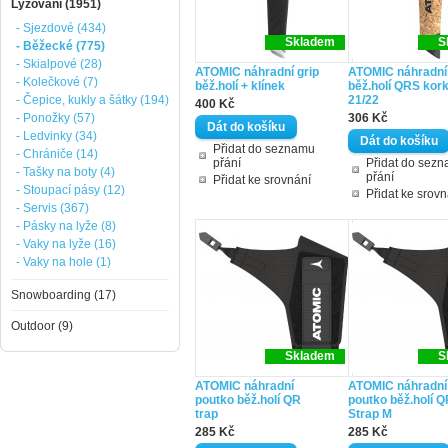
Lyžování (1951)
- Sjezdové (434)
Skladem
S
- Běžecké (775)
- Skialpové (28)
ATOMIC náhradní grip
ATOMIC náhradní 
- Kolečkové (7)
běž.holí + klínek
běž.holí QRS kor
- Čepice, kukly a šátky (194)
21/22
400 Kč
- Ponožky (57)
306 Kč
- Ledvinky (34)
Přidat do seznamu
- Chrániče (14)
přání
Přidat do sez
- Tašky na boty (4)
přání
Přidat ke srovnání
- Stoupací pásy (12)
Přidat ke srovn
- Servis (367)
- Pásky na lyže (8)
- Vaky na lyže (16)
- Vaky na hole (1)
Snowboarding (17)
Outdoor (9)
Skladem
S
ATOMIC náhradní
ATOMIC náhradní
poutko běž.holí QR
poutko běž.holí 
trap
Strap M
285 Kč
285 Kč