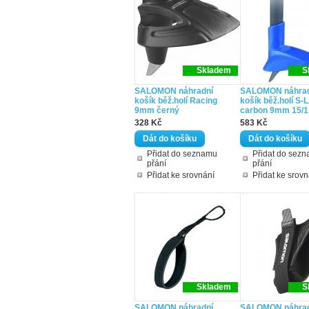
Skladem
S
SALOMON náhradní
SALOMON náhrad
košík běž.holí Racing
košík běž.holí S-
9mm černý
carbon 9mm 15/1
328 Kč
583 Kč
Přidat do seznamu
Přidat do sez
přání
přání
Přidat ke srovnání
Přidat ke srovn
Skladem
S
SALOMON náhradní
SALOMON náhrad