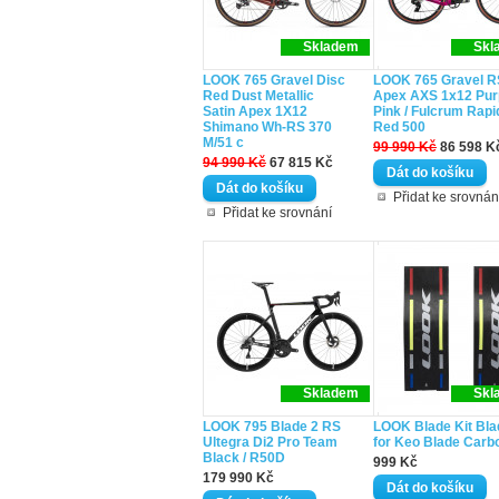
Skladem
Skl
LOOK 765 Gravel Disc
LOOK 765 Gravel R
Red Dust Metallic
Apex AXS 1x12 Pur
Satin Apex 1X12
Pink / Fulcrum Rapi
Shimano Wh-RS 370
Red 500
M/51 c
99 990 Kč
86 598 K
94 990 Kč
67 815 Kč
Přidat ke srovnán
Přidat ke srovnání
Skladem
Skl
LOOK 795 Blade 2 RS
LOOK Blade Kit Bla
Ultegra Di2 Pro Team
for Keo Blade Carb
Black / R50D
999 Kč
179 990 Kč