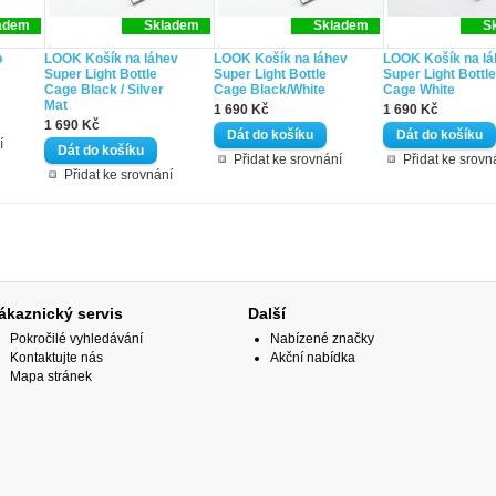
adem
Skladem
Skladem
S
p
LOOK Košík na láhev
LOOK Košík na láhev
LOOK Košík na lá
Super Light Bottle
Super Light Bottle
Super Light Bottle
Cage Black / Silver
Cage Black/White
Cage White
Mat
1 690 Kč
1 690 Kč
1 690 Kč
í
Přidat ke srovnání
Přidat ke srovn
Přidat ke srovnání
ákaznický servis
Další
Pokročilé vyhledávání
Nabízené značky
Kontaktujte nás
Akční nabídka
Mapa stránek