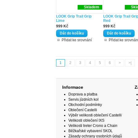
Skladem
Skl
LOOK Grip Trail Grip
LOOK Grip Trail Gri
Lime
Red
999 Kč
999 Kč
Přidat ke srovnání
Přidat ke srovnán
1
2
3
4
5
6
>
>|
Informace
Z
Doprava a platba
Servis jízdních kol
Obchodní podmínky
Oblečení Castelli
Výběr velikosti oblečení Castelli
Velikosti oblečení IXS
Velikosti treter Crono a Chain
Běžkařské vybavení SKOL
Zásady ochrany osobních údajů