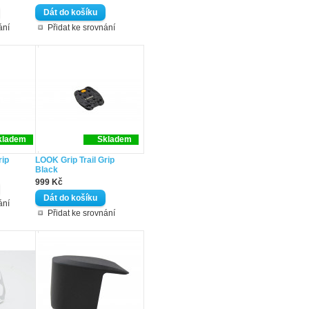
ání
Přidat ke srovnání
kladem
Skladem
rip
LOOK Grip Trail Grip
Black
999 Kč
ání
Přidat ke srovnání