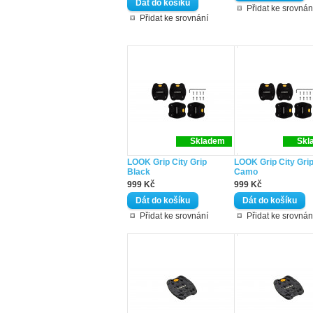
Přidat ke srovnán
Přidat ke srovnání
Skladem
Skl
LOOK Grip City Grip
LOOK Grip City Gri
Black
Camo
999 Kč
999 Kč
Přidat ke srovnání
Přidat ke srovnán