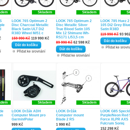
adem
Skladem
Skladem
S
S
LOOK 765 Optimum 2
LOOK 765 Optimum 2
LOOK 785 Huez 2
ple
Disc Charcoal Metallic
Disc Metallic Silver
105 Di2 Grey Blu
d
Black Satin ULT Di2
True Blood Satin 105
Satin R38D
R38D Wheel M/51 c
Mix 12 Shimano Wh-
119 990 Kč
93 90
RS171 L/53,5 cm
č
159 990 Kč
119 990 Kč
89 990 Kč
62 598 Kč
Přidat ke srovn
í
Přidat ke srovnání
Přidat ke srovnání
adem
Skladem
Skladem
S
de
LOOK Držák ADH
LOOK Držák
LOOK G85 Speck
on
Computer Mount pro
Computer mount
Purple/Neon Red
Garmin/Polar
Blade 2 RS
Force XLPR AXS
Fulcrum Soniq
999 Kč
1 990 Kč
152 298 Kč