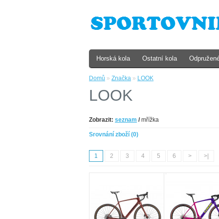
Horská kola
Ostatní kola
Odpružené
Domů
»
Značka
»
LOOK
LOOK
Zobrazit:
seznam
/
mřížka
Srovnání zboží (0)
1
2
3
4
5
6
>
>|