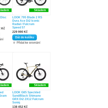
kladem
Skladem
 Disc
LOOK 795 Blade 2 RS
e
Dura Ace Di2 Iconic
Radial / Fulcrum
Speed 57
2 Kč
229 990 Kč
ání
Přidat ke srovnání
kladem
Skladem
led
LOOK G85 Speckled
 Sram
Sand/Black Shimano
GRX Di2 2X12 Fulcrum
Soniq
138 452 Kč