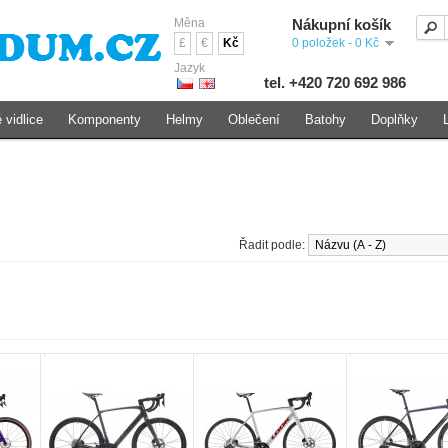
Měna
Nákupní košík
£
€
Kč
0 položek - 0 Kč
Jazyk
tel. +420 720 692 986
 vidlice
Komponenty
Helmy
Oblečení
Batohy
Doplňky
Řadit podle: