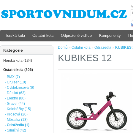
M
J
Horská kola
Ostatní kola
Odpružené vidlice
Komponenty
He
Domů
»
Ostatní kola
»
Odrážedla
»
KUBIKES 
Kategorie
KUBIKES 12
Horská kola (134)
Ostatní kola (306)
- BMX (7)
- Cruiser (10)
- Cyklokrosová (6)
- Dětská (63)
- Elektro (80)
- Gravel (44)
- Koloběžky (15)
- Krosová (20)
- Městská (13)
- Odrážedla (1)
- Silniční (42)