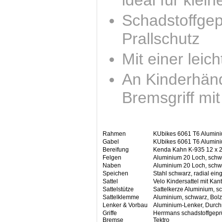
ideal für klei
Schadstoffgepr
Prallschutz
Mit einer lei
An Kinderhänd
Bremsgriff mit
Rahmen
KUbikes 6061 T6 Alumin
Gabel
KUbikes 6061 T6 Alumin
Bereifung
Kenda Kahn K-935 12 x 2
Felgen
Aluminium 20 Loch, schw
Naben
Aluminium 20 Loch, schw
Speichen
Stahl schwarz, radial ein
Sattel
Velo Kindersattel mit Kan
Sattelstütze
Sattelkerze Aluminium, s
Sattelklemme
Aluminium, schwarz, Bol
Lenker & Vorbau
Aluminium-Lenker, Durc
Griffe
Herrmans schadstoffgeprü
Bremse
Tektro