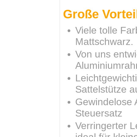
Große Vorteil
Viele tolle F
Mattschwarz.
Von uns entwic
Aluminiumrah
Leichtgewicht
Sattelstütze 
Gewindelose 
Steuersatz
Verringerter 