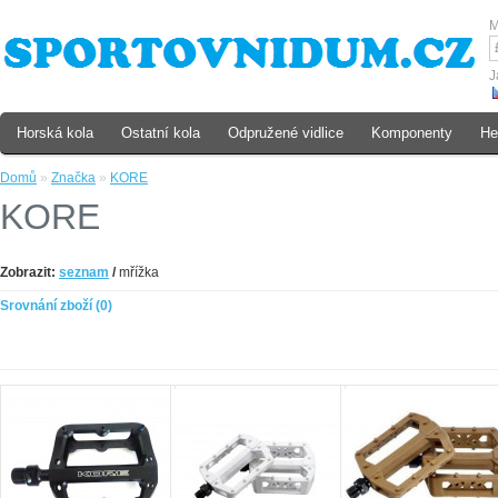
M
J
Horská kola
Ostatní kola
Odpružené vidlice
Komponenty
He
Domů
»
Značka
»
KORE
KORE
Zobrazit:
seznam
/
mřížka
Srovnání zboží (0)