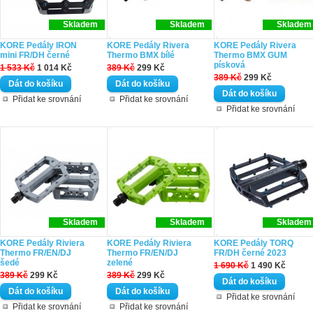
Skladem
Skladem
Skladem
KORE Pedály IRON
KORE Pedály Rivera
KORE Pedály Rivera
mini FR/DH černé
Thermo BMX bílé
Thermo BMX GUM
písková
1 533 Kč
1 014 Kč
389 Kč
299 Kč
389 Kč
299 Kč
Přidat ke srovnání
Přidat ke srovnání
Přidat ke srovnání
Skladem
Skladem
Skladem
KORE Pedály Riviera
KORE Pedály Riviera
KORE Pedály TORQ
Thermo FR/EN/DJ
Thermo FR/EN/DJ
FR/DH černé 2023
šedé
zelené
1 690 Kč
1 490 Kč
389 Kč
299 Kč
389 Kč
299 Kč
Přidat ke srovnání
Přidat ke srovnání
Přidat ke srovnání