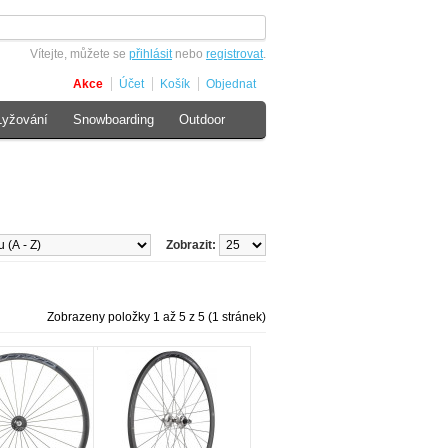
Vítejte, můžete se
přihlásit
nebo
registrovat
.
Akce
Účet
Košík
Objednat
Lyžování
Snowboarding
Outdoor
Zobrazit:
Zobrazeny položky 1 až 5 z 5 (1 stránek)