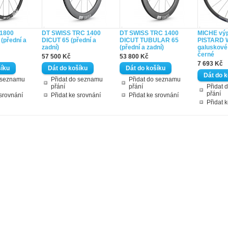
 1800
DT SWISS TRC 1400
DT SWISS TRC 1400
MICHE výp
(přední a
DICUT 65 (přední a
DICUT TUBULAR 65
PISTARD 
zadní)
(přední a zadní)
galuskové
černé
57 500 Kč
53 800 Kč
7 693 Kč
o seznamu
Přidat do seznamu
Přidat do seznamu
přání
přání
Přidat 
přání
 srovnání
Přidat ke srovnání
Přidat ke srovnání
Přidat 