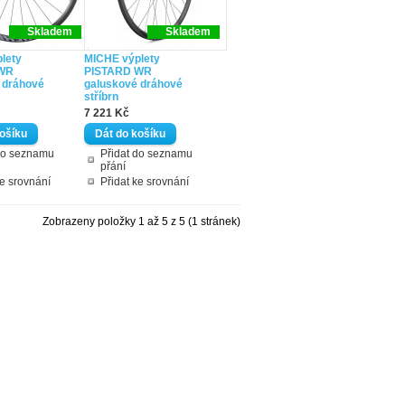
Skladem
Skladem
lety
MICHE výplety
WR
PISTARD WR
 dráhové
galuskové dráhové
stříbrn
7 221 Kč
do seznamu
Přidat do seznamu
přání
ke srovnání
Přidat ke srovnání
Zobrazeny položky 1 až 5 z 5 (1 stránek)