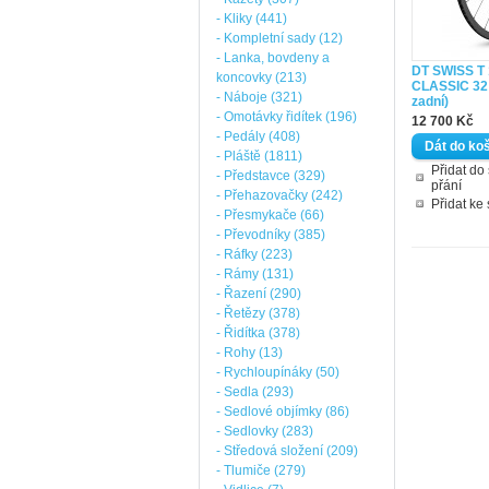
- Kliky (441)
- Kompletní sady (12)
- Lanka, bovdeny a
DT SWISS T
koncovky (213)
CLASSIC 32 
- Náboje (321)
zadní)
- Omotávky řidítek (196)
12 700 Kč
- Pedály (408)
- Pláště (1811)
Přidat d
- Představce (329)
přání
- Přehazovačky (242)
Přidat ke
- Přesmykače (66)
- Převodníky (385)
- Ráfky (223)
- Rámy (131)
- Řazení (290)
- Řetězy (378)
- Řidítka (378)
- Rohy (13)
- Rychloupínáky (50)
- Sedla (293)
- Sedlové objímky (86)
- Sedlovky (283)
- Středová složení (209)
- Tlumiče (279)