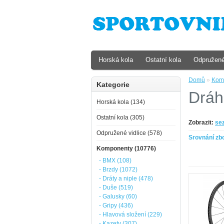
Horská kola
Ostatní kola
Odpružené
Domů
»
Kom
Kategorie
Dráh
Horská kola (134)
Ostatní kola (305)
Zobrazit:
se
Odpružené vidlice (578)
Srovnání zbo
Komponenty (10776)
- BMX (108)
- Brzdy (1072)
- Dráty a niple (478)
- Duše (519)
- Galusky (60)
- Gripy (436)
- Hlavová složení (229)
- Kazety (307)