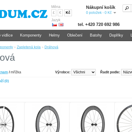
Měna
Nákupní košík
£
€
Kč
0 položek - 0 Kč
Jazyk
tel. +420 720 692 986
 vidlice
Komponenty
Helmy
Oblečení
Batohy
Doplňky
ponenty
»
Zapletená kola
»
Dráhová
ová
znam
/
mřížka
Výrobce:
Řadit podle:
ží (0)