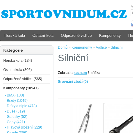
M
J
Horská kola
Ostatní kola
Odpružené vidlice
Komponenty
He
Domů
»
Komponenty
»
Vidlice
»
Silniční
Kategorie
Silniční
Horská kola (134)
Ostatní kola (306)
Zobrazit:
seznam
/
mřížka
Odpružené vidlice (565)
Srovnání zboží (0)
Komponenty (10547)
- BMX (108)
- Brzdy (1049)
- Dráty a niple (478)
- Duše (519)
- Galusky (52)
- Gripy (421)
- Hlavová složení (229)
- Kazety (306)