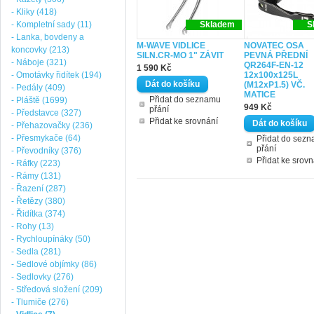
- Kliky (418)
- Kompletní sady (11)
Skladem
S
- Lanka, bovdeny a
M-WAVE VIDLICE
NOVATEC OSA
koncovky (213)
SILN.CR-MO 1" ZÁVIT
PEVNÁ PŘEDNÍ
- Náboje (321)
QR264F-EN-12
1 590 Kč
- Omotávky řidítek (194)
12x100x125L
(M12xP1.5) VČ.
- Pedály (409)
MATICE
Přidat do seznamu
- Pláště (1699)
949 Kč
přání
- Představce (327)
Přidat ke srovnání
- Přehazovačky (236)
- Přesmykače (64)
Přidat do sez
přání
- Převodníky (376)
Přidat ke srovn
- Ráfky (223)
- Rámy (131)
- Řazení (287)
- Řetězy (380)
- Řidítka (374)
- Rohy (13)
- Rychloupínáky (50)
- Sedla (281)
- Sedlové objímky (86)
- Sedlovky (276)
- Středová složení (209)
- Tlumiče (276)