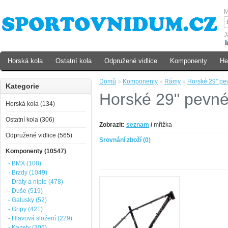
M
J
Horská kola
Ostatní kola
Odpružené vidlice
Komponenty
He
Domů
»
Komponenty
»
Rámy
»
Horské 29" pe
Kategorie
Horské 29" pevn
Horská kola (134)
Ostatní kola (306)
Zobrazit:
seznam
/
mřížka
Odpružené vidlice (565)
Srovnání zboží (0)
Komponenty (10547)
- BMX (108)
- Brzdy (1049)
- Dráty a niple (478)
- Duše (519)
- Galusky (52)
- Gripy (421)
- Hlavová složení (229)
- Kazety (306)