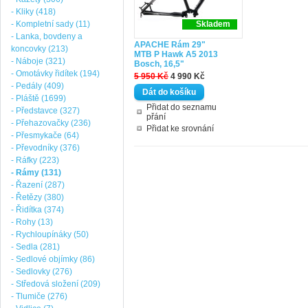
- Kliky (418)
- Kompletní sady (11)
Skladem
- Lanka, bovdeny a
APACHE Rám 29"
koncovky (213)
MTB P Hawk A5 2013
- Náboje (321)
Bosch, 16,5"
- Omotávky řidítek (194)
5 950 Kč
4 990 Kč
- Pedály (409)
- Pláště (1699)
Přidat do seznamu
- Představce (327)
přání
- Přehazovačky (236)
Přidat ke srovnání
- Přesmykače (64)
- Převodníky (376)
- Ráfky (223)
- Rámy (131)
- Řazení (287)
- Řetězy (380)
- Řidítka (374)
- Rohy (13)
- Rychloupínáky (50)
- Sedla (281)
- Sedlové objímky (86)
- Sedlovky (276)
- Středová složení (209)
- Tlumiče (276)