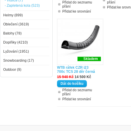
- Vidlice (7)
Přidat do seznamu
přání
- Zapletená kola (523)
přání
Přidat ke srovn
Přidat ke srovnání
Helmy (899)
Oblečení (3619)
Batohy (78)
Doplňky (4210)
Lyžování (1951)
Skladem
Snowboarding (17)
WTB ráfek CZR i23
Outdoor (9)
700c TCS 28 děr černá
15 940 Kč
14 500 Kč
Přidat do seznamu
přání
Přidat ke srovnání