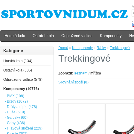
M
J
Horská kola
Ostatní kola
Odpružené vidlice
Komponenty
He
Domů
»
Komponenty
»
Ráfky
»
Trekkingové
Kategorie
Trekkingové
Horská kola (134)
Ostatní kola (305)
Zobrazit:
seznam
/
mřížka
Odpružené vidlice (578)
Srovnání zboží (0)
Komponenty (10776)
- BMX (108)
- Brzdy (1072)
- Dráty a niple (478)
- Duše (519)
- Galusky (60)
- Gripy (436)
- Hlavová složení (229)
- Kazety (307)