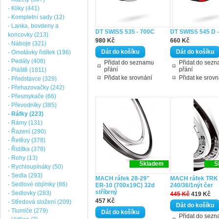
- Kliky (441)
- Kompletní sady (12)
- Lanka, bovdeny a
DT SWISS 535 - 700C
DT SWISS 545 D -
koncovky (213)
980 Kč
660 Kč
- Náboje (321)
- Omotávky řidítek (196)
- Pedály (408)
Přidat do seznamu
Přidat do sez
přání
přání
- Pláště (1811)
Přidat ke srovnání
Přidat ke srovn
- Představce (329)
- Přehazovačky (242)
- Přesmykače (66)
- Převodníky (385)
- Ráfky (223)
- Rámy (131)
- Řazení (290)
- Řetězy (378)
- Řidítka (378)
- Rohy (13)
Skladem
S
- Rychloupínáky (50)
- Sedla (293)
MACH ráfek 28-29"
MACH ráfek TRK
- Sedlové objímky (86)
ER-10 (700x19C) 32d
240/36/1nýt čer
stříbrný
- Sedlovky (283)
445 Kč
419 Kč
457 Kč
- Středová složení (209)
- Tlumiče (279)
Přidat do sez