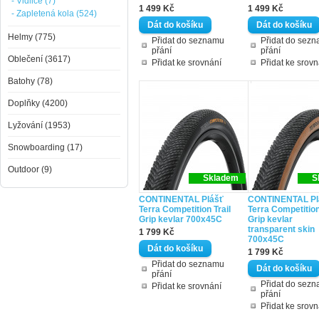
- Vidlice (7)
1 499 Kč
1 499 Kč
- Zapletená kola (524)
Helmy (775)
Přidat do seznamu
Přidat do sez
přání
přání
Oblečení (3617)
Přidat ke srovnání
Přidat ke srovn
Batohy (78)
Doplňky (4200)
Lyžování (1953)
Snowboarding (17)
Outdoor (9)
Skladem
S
CONTINENTAL Plášť
CONTINENTAL Pl
Terra Competition Trail
Terra Competition
Grip kevlar 700x45C
Grip kevlar
transparent skin
1 799 Kč
700x45C
1 799 Kč
Přidat do seznamu
přání
Přidat do sez
Přidat ke srovnání
přání
Přidat ke srovn