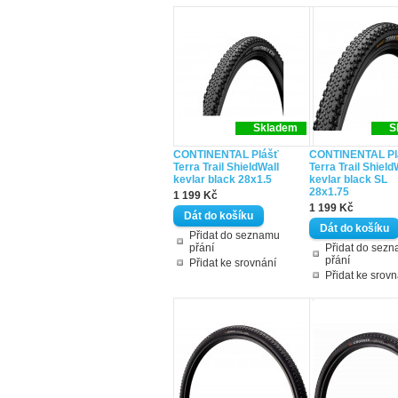
Skladem
S
CONTINENTAL Plášť
CONTINENTAL Pl
Terra Trail ShieldWall
Terra Trail Shield
kevlar black 28x1.5
kevlar black SL
28x1.75
1 199 Kč
1 199 Kč
Přidat do seznamu
přání
Přidat do sez
přání
Přidat ke srovnání
Přidat ke srovn