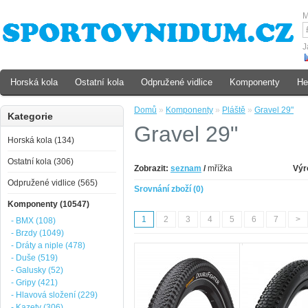
M
J
Horská kola
Ostatní kola
Odpružené vidlice
Komponenty
He
Domů
»
Komponenty
»
Pláště
»
Gravel 29"
Kategorie
Gravel 29"
Horská kola (134)
Ostatní kola (306)
Zobrazit:
seznam
/
mřížka
Výr
Odpružené vidlice (565)
Srovnání zboží (0)
Komponenty (10547)
1
2
3
4
5
6
7
>
- BMX (108)
- Brzdy (1049)
- Dráty a niple (478)
- Duše (519)
- Galusky (52)
- Gripy (421)
- Hlavová složení (229)
- Kazety (306)