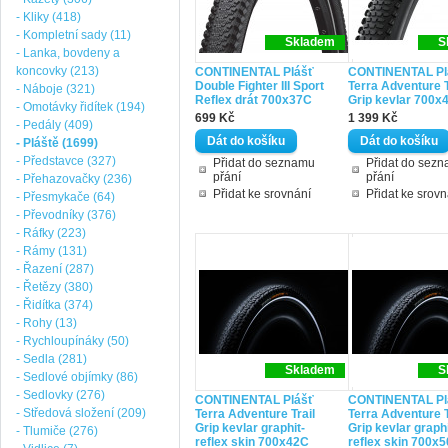
- Kliky (418)
- Kompletní sady (11)
Skladem
S
- Lanka, bovdeny a
koncovky (213)
CONTINENTAL Plášť
CONTINENTAL Pl
Double Fighter III Sport
Terra Adventure T
- Náboje (321)
Reflex drát 700x37C
Grip kevlar 700x
- Omotávky řidítek (194)
699 Kč
1 399 Kč
- Pedály (409)
- Pláště (1699)
- Představce (327)
Přidat do seznamu
Přidat do sez
přání
přání
- Přehazovačky (236)
Přidat ke srovnání
Přidat ke srovn
- Přesmykače (64)
- Převodníky (376)
- Ráfky (223)
- Rámy (131)
- Řazení (287)
- Řetězy (380)
- Řidítka (374)
- Rohy (13)
- Rychloupínáky (50)
- Sedla (281)
Skladem
S
- Sedlové objímky (86)
- Sedlovky (276)
CONTINENTAL Plášť
CONTINENTAL Pl
- Středová složení (209)
Terra Adventure Trail
Terra Adventure T
Grip kevlar graphit-
Grip kevlar graphi
- Tlumiče (276)
reflex skin 700x42C
reflex skin 700x