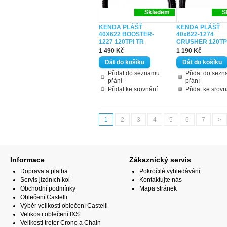
Skladem
S
KENDA PLÁŠŤ
KENDA PLÁŠŤ
40X622 BOOSTER-
40x622-1274
1227 120TPI TR
CRUSHER 120TP
1 490 Kč
1 190 Kč
Přidat do seznamu
Přidat do sez
přání
přání
Přidat ke srovnání
Přidat ke srovn
1
2
3
4
5
6
7
>
Informace
Zákaznický servis
Doprava a platba
Pokročilé vyhledávání
Servis jízdních kol
Kontaktujte nás
Obchodní podmínky
Mapa stránek
Oblečení Castelli
Výběr velikosti oblečení Castelli
Velikosti oblečení IXS
Velikosti treter Crono a Chain