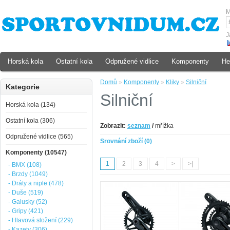
M
J
Horská kola
Ostatní kola
Odpružené vidlice
Komponenty
He
Domů
»
Komponenty
»
Kliky
»
Silniční
Kategorie
Silniční
Horská kola (134)
Ostatní kola (306)
Zobrazit:
seznam
/
mřížka
Odpružené vidlice (565)
Srovnání zboží (0)
Komponenty (10547)
1
2
3
4
>
>|
- BMX (108)
- Brzdy (1049)
- Dráty a niple (478)
- Duše (519)
- Galusky (52)
- Gripy (421)
- Hlavová složení (229)
- Kazety (306)