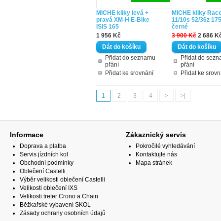
MICHE kliky levá +
MICHE kliky Rac
pravá XM-H E-Bike
11/10s 52/36z 1
ISIS 165
černé
1 956 Kč
3 900 Kč
2 686 K
Přidat do seznamu
Přidat do sez
přání
přání
Přidat ke srovnání
Přidat ke srovn
1
2
3
4
>
>|
Informace
Zákaznický servis
Doprava a platba
Pokročilé vyhledávání
Servis jízdních kol
Kontaktujte nás
Obchodní podmínky
Mapa stránek
Oblečení Castelli
Výběr velikosti oblečení Castelli
Velikosti oblečení IXS
Velikosti treter Crono a Chain
Běžkařské vybavení SKOL
Zásady ochrany osobních údajů