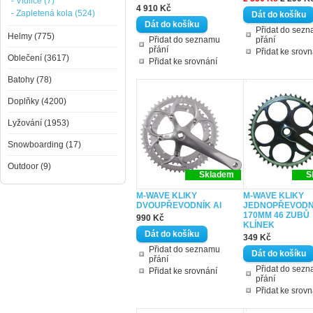
- Vidlice (7)
4 910 Kč
- Zapletená kola (524)
Přidat do sez
Helmy (775)
Přidat do seznamu
přání
přání
Přidat ke srovn
Oblečení (3617)
Přidat ke srovnání
Batohy (78)
Doplňky (4200)
Lyžování (1953)
Snowboarding (17)
Outdoor (9)
Skladem
S
M-WAVE KLIKY
M-WAVE KLIKY
DVOUPŘEVODNÍK Al
JEDNOPŘEVODN
170MM 46 ZUBŮ
990 Kč
KLÍNEK
349 Kč
Přidat do seznamu
přání
Přidat do sez
Přidat ke srovnání
přání
Přidat ke srovn