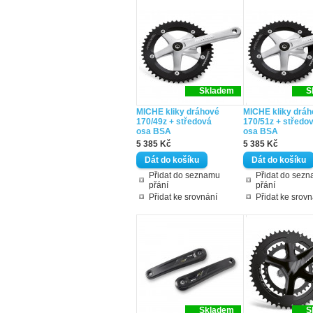
Skladem
S
MICHE kliky dráhové
MICHE kliky drá
170/49z + středová
170/51z + středo
osa BSA
osa BSA
5 385 Kč
5 385 Kč
Přidat do seznamu
Přidat do sez
přání
přání
Přidat ke srovnání
Přidat ke srovn
Skladem
S