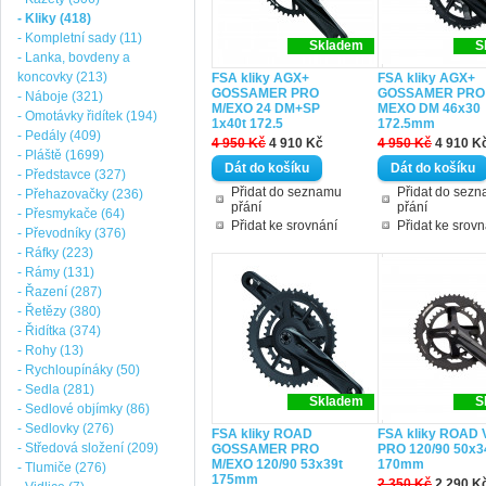
- Kliky (418)
- Kompletní sady (11)
Skladem
S
- Lanka, bovdeny a
koncovky (213)
FSA kliky AGX+
FSA kliky AGX+
GOSSAMER PRO
GOSSAMER PRO
- Náboje (321)
M/EXO 24 DM+SP
MEXO DM 46x30
- Omotávky řidítek (194)
1x40t 172.5
172.5mm
- Pedály (409)
4 950 Kč
4 910 Kč
4 950 Kč
4 910 K
- Pláště (1699)
- Představce (327)
Přidat do seznamu
Přidat do sez
- Přehazovačky (236)
přání
přání
- Přesmykače (64)
Přidat ke srovnání
Přidat ke srovn
- Převodníky (376)
- Ráfky (223)
- Rámy (131)
- Řazení (287)
- Řetězy (380)
- Řidítka (374)
- Rohy (13)
- Rychloupínáky (50)
- Sedla (281)
Skladem
S
- Sedlové objímky (86)
- Sedlovky (276)
FSA kliky ROAD
FSA kliky ROAD
- Středová složení (209)
GOSSAMER PRO
PRO 120/90 50x3
M/EXO 120/90 53x39t
170mm
- Tlumiče (276)
175mm
2 350 Kč
2 290 K