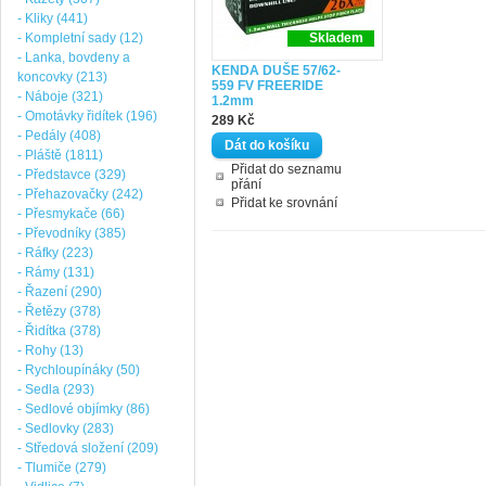
- Kliky (441)
- Kompletní sady (12)
Skladem
- Lanka, bovdeny a
KENDA DUŠE 57/62-
koncovky (213)
559 FV FREERIDE
- Náboje (321)
1.2mm
- Omotávky řidítek (196)
289 Kč
- Pedály (408)
- Pláště (1811)
Přidat do seznamu
- Představce (329)
přání
- Přehazovačky (242)
Přidat ke srovnání
- Přesmykače (66)
- Převodníky (385)
- Ráfky (223)
- Rámy (131)
- Řazení (290)
- Řetězy (378)
- Řidítka (378)
- Rohy (13)
- Rychloupínáky (50)
- Sedla (293)
- Sedlové objímky (86)
- Sedlovky (283)
- Středová složení (209)
- Tlumiče (279)