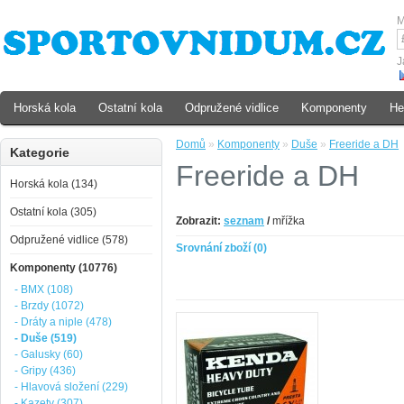
M
J
Horská kola
Ostatní kola
Odpružené vidlice
Komponenty
He
Domů
»
Komponenty
»
Duše
»
Freeride a DH
Kategorie
Freeride a DH
Horská kola (134)
Ostatní kola (305)
Zobrazit:
seznam
/
mřížka
Odpružené vidlice (578)
Srovnání zboží (0)
Komponenty (10776)
- BMX (108)
- Brzdy (1072)
- Dráty a niple (478)
- Duše (519)
- Galusky (60)
- Gripy (436)
- Hlavová složení (229)
- Kazety (307)