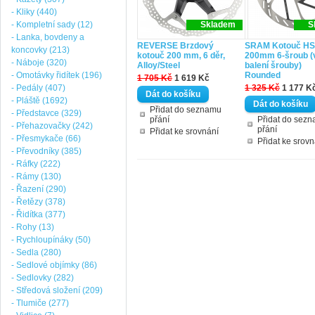
- Kliky (440)
- Kompletní sady (12)
Skladem
S
- Lanka, bovdeny a
REVERSE Brzdový
SRAM Kotouč HS
koncovky (213)
kotouč 200 mm, 6 děr,
200mm 6-šroub (
- Náboje (320)
Alloy/Steel
balení šrouby)
- Omotávky řidítek (196)
Rounded
1 705 Kč
1 619 Kč
- Pedály (407)
1 325 Kč
1 177 K
- Pláště (1692)
Přidat do seznamu
- Představce (329)
přání
Přidat do sez
- Přehazovačky (242)
přání
Přidat ke srovnání
- Přesmykače (66)
Přidat ke srovn
- Převodníky (385)
- Ráfky (222)
- Rámy (130)
- Řazení (290)
- Řetězy (378)
- Řidítka (377)
- Rohy (13)
- Rychloupínáky (50)
- Sedla (280)
- Sedlové objímky (86)
- Sedlovky (282)
- Středová složení (209)
- Tlumiče (277)