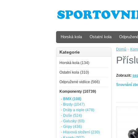
Horská kola
Ostatní kola
Odpružené
Domů
»
Kom
Kategorie
Přísl
Horská kola (134)
Ostatní kola (310)
Zobrazit:
se
Odpružené vidlice (566)
Srovnání zbo
Komponenty (10739)
- BMX (108)
- Brzdy (1047)
- Dráty a niple (478)
- Duše (524)
- Galusky (60)
- Gripy (436)
- Hlavová složení (230)
- Kazety (307)