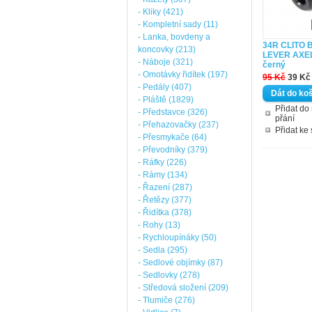
- Kliky (421)
- Kompletní sady (11)
- Lanka, bovdeny a
34R CLITO
koncovky (213)
LEVER AXE
- Náboje (321)
černý
- Omotávky řidítek (197)
95 Kč
39 Kč
- Pedály (407)
- Pláště (1829)
Přidat d
- Představce (326)
přání
- Přehazovačky (237)
Přidat ke
- Přesmykače (64)
- Převodníky (379)
- Ráfky (226)
- Rámy (134)
- Řazení (287)
- Řetězy (377)
- Řidítka (378)
- Rohy (13)
- Rychloupínáky (50)
- Sedla (295)
- Sedlové objímky (87)
- Sedlovky (278)
- Středová složení (209)
- Tlumiče (276)