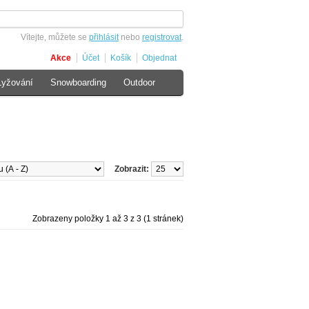
Vítejte, můžete se
přihlásit
nebo
registrovat
.
Akce
Účet
Košík
Objednat
Lyžování
Snowboarding
Outdoor
Zobrazit:
Zobrazeny položky 1 až 3 z 3 (1 stránek)