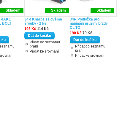
Skladem
Skladem
Skladem
 BRAKE
34R Knarps se dvěma
34R Podložka pro
L BOLT
šrouby - 2 ks
napínání pružiny brzdy
CLITO
195 Kč
114 Kč
190 Kč
79 Kč
Přidat do seznamu
o seznamu
přání
Přidat do seznamu
přání
Přidat ke srovnání
 srovnání
Přidat ke srovnání