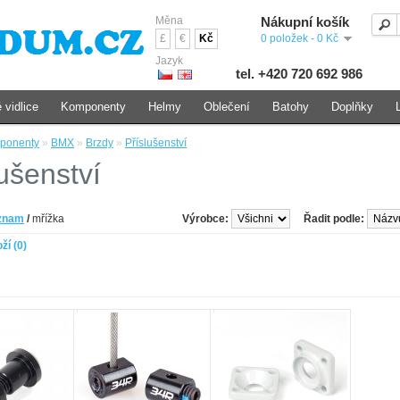
Měna
Nákupní košík
£
€
Kč
0 položek - 0 Kč
Jazyk
tel. +420 720 692 986
 vidlice
Komponenty
Helmy
Oblečení
Batohy
Doplňky
ponenty
»
BMX
»
Brzdy
»
Příslušenství
ušenství
znam
/
mřížka
Výrobce:
Řadit podle:
ží (0)