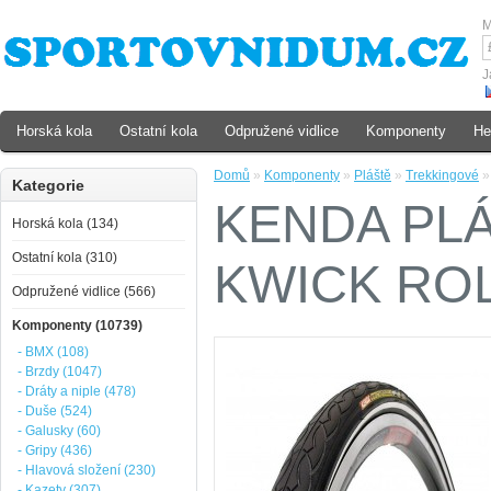
M
J
Horská kola
Ostatní kola
Odpružené vidlice
Komponenty
He
Domů
»
Komponenty
»
Pláště
»
Trekkingové
Kategorie
KENDA PLÁ
Horská kola (134)
Ostatní kola (310)
KWICK ROL
Odpružené vidlice (566)
Komponenty (10739)
- BMX (108)
- Brzdy (1047)
- Dráty a niple (478)
- Duše (524)
- Galusky (60)
- Gripy (436)
- Hlavová složení (230)
- Kazety (307)