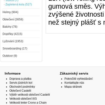
- Vidlice (7)
gumová směs. Výh
- Zapletená kola (527)
zvýšené životnost
Helmy (904)
Oblečení (3658)
než stejný plášť s
Batohy (78)
Doplňky (4215)
Lyžování (1953)
Snowboarding (17)
Outdoor (9)
Informace
Zákaznický servis
Doprava a platba
Pokročilé vyhledávání
Servis jízdních kol
Kontaktujte nás
Obchodní podmínky
Mapa stránek
Oblečení Castelli
Výběr velikosti oblečení Castelli
Velikosti oblečení IXS
Velikosti treter Crono a Chain