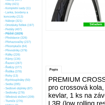
- Kliky (421)
- Kompletní sady (11)
- Lanka, bovdeny a
koncovky (213)
- Náboje (321)
Skladem
- Omotávky řidítek (197)
- Pedály (407)
- Pláště (1829)
- Představce (326)
- Přehazovačky (237)
- Přesmykače (64)
- Převodníky (379)
- Ráfky (226)
- Rámy (134)
- Řazení (287)
- Řetězy (377)
Popis
- Řidítka (378)
- Rohy (13)
PREMIUM CROSS vel
- Rychloupínáky (50)
- Sedla (295)
pro crossová kola, 
- Sedlové objímky (87)
- Sedlovky (278)
kevlar, 1 ks na záv
- Středová složení (209)
- Tlumiče (276)
L3R (low rolling 