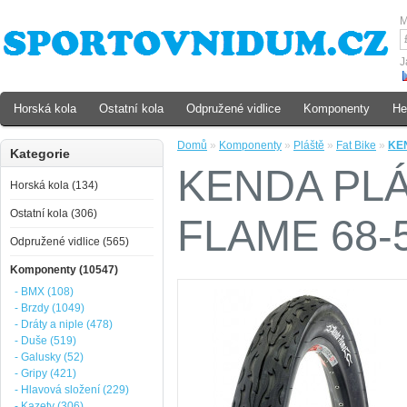
M
J
Horská kola
Ostatní kola
Odpružené vidlice
Komponenty
He
Domů
»
Komponenty
»
Pláště
»
Fat Bike
»
KEN
Kategorie
KENDA PLÁ
Horská kola (134)
Ostatní kola (306)
FLAME 68-5
Odpružené vidlice (565)
Komponenty (10547)
- BMX (108)
- Brzdy (1049)
- Dráty a niple (478)
- Duše (519)
- Galusky (52)
- Gripy (421)
- Hlavová složení (229)
- Kazety (306)