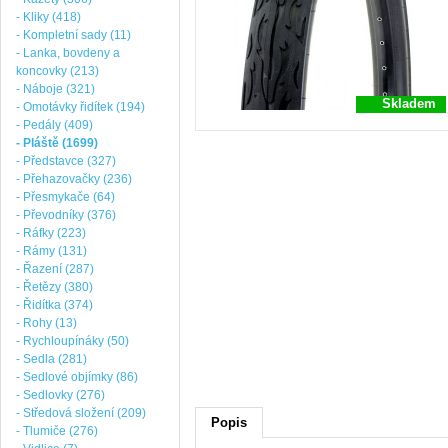
- Kliky (418)
- Kompletní sady (11)
- Lanka, bovdeny a
koncovky (213)
- Náboje (321)
Skladem
- Omotávky řidítek (194)
- Pedály (409)
- Pláště (1699)
- Představce (327)
- Přehazovačky (236)
- Přesmykače (64)
- Převodníky (376)
- Ráfky (223)
- Rámy (131)
- Řazení (287)
- Řetězy (380)
- Řidítka (374)
- Rohy (13)
- Rychloupínáky (50)
- Sedla (281)
- Sedlové objímky (86)
- Sedlovky (276)
- Středová složení (209)
Popis
- Tlumiče (276)