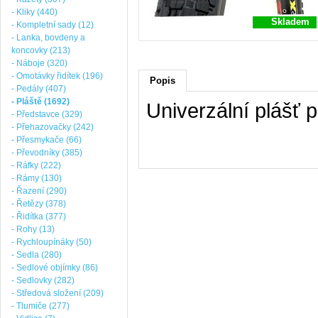
- Kliky (440)
Skladem
- Kompletní sady (12)
- Lanka, bovdeny a
koncovky (213)
- Náboje (320)
- Omotávky řidítek (196)
Popis
- Pedály (407)
- Pláště (1692)
Univerzální plášť
- Představce (329)
- Přehazovačky (242)
- Přesmykače (66)
- Převodníky (385)
- Ráfky (222)
- Rámy (130)
- Řazení (290)
- Řetězy (378)
- Řidítka (377)
- Rohy (13)
- Rychloupínáky (50)
- Sedla (280)
- Sedlové objímky (86)
- Sedlovky (282)
- Středová složení (209)
- Tlumiče (277)