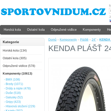
M
J
Horská kola
Ostatní kola
Odpružené vidlice
Komponenty
He
Domů
»
Komponenty
»
Pláště
»
24"
»
KENDA 
Kategorie
KENDA PLÁŠŤ 24
Horská kola (134)
Ostatní kola (305)
Odpružené vidlice (578)
Komponenty (10613)
- BMX (108)
- Brzdy (1071)
- Dráty a niple (478)
- Duše (518)
- Galusky (52)
- Gripy (423)
- Hlavová složení (229)
- Kazety (307)