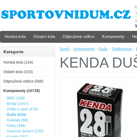
M
J
Horská kola
Ostatní kola
Odpružené vidlice
Komponenty
He
Domů
»
Komponenty
»
Duše
»
Trekkingové
»
Kategorie
KENDA DUŠ
Horská kola (134)
Ostatní kola (310)
Odpružené vidlice (566)
Komponenty (10739)
- BMX (108)
- Brzdy (1047)
- Dráty a niple (478)
- Duše (524)
- Galusky (60)
- Gripy (436)
- Hlavová složení (230)
- Kazety (307)