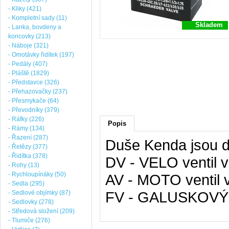
- Kliky (421)
- Kompletní sady (11)
Skladem
- Lanka, bovdeny a
koncovky (213)
- Náboje (321)
- Omotávky řidítek (197)
- Pedály (407)
- Pláště (1829)
- Představce (326)
- Přehazovačky (237)
- Přesmykače (64)
- Převodníky (379)
- Ráfky (226)
Popis
- Rámy (134)
- Řazení (287)
Duše Kenda jsou do
- Řetězy (377)
- Řidítka (378)
DV - VELO ventil 
- Rohy (13)
- Rychloupínáky (50)
AV - MOTO ventil 
- Sedla (295)
FV - GALUSKOVÝ v
- Sedlové objímky (87)
- Sedlovky (278)
- Středová složení (209)
- Tlumiče (276)