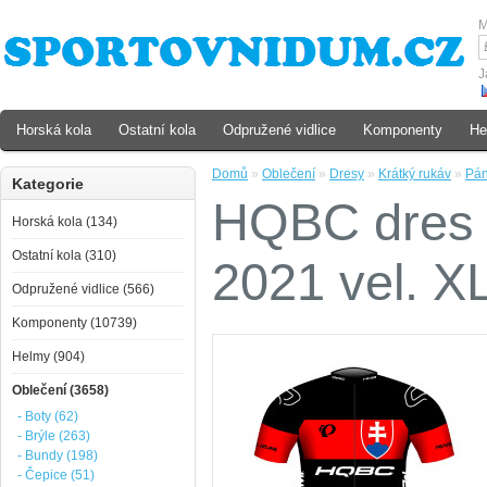
M
J
Horská kola
Ostatní kola
Odpružené vidlice
Komponenty
He
Domů
»
Oblečení
»
Dresy
»
Krátký rukáv
»
Pá
Kategorie
HQBC dres 
Horská kola (134)
Ostatní kola (310)
2021 vel. X
Odpružené vidlice (566)
Komponenty (10739)
Helmy (904)
Oblečení (3658)
- Boty (62)
- Brýle (263)
- Bundy (198)
- Čepice (51)