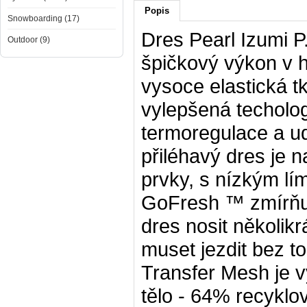
Popis
Snowboarding (17)
Dres Pearl Izumi P
Outdoor (9)
špičkový výkon v 
vysoce elastická t
vylepšená techolog
termoregulace a ud
přiléhavý dres je
prvky, s nízkým lí
GoFresh ™ zmírňu
dres nosit několik
muset jezdit bez t
Transfer Mesh je v
tělo - 64% recyklo