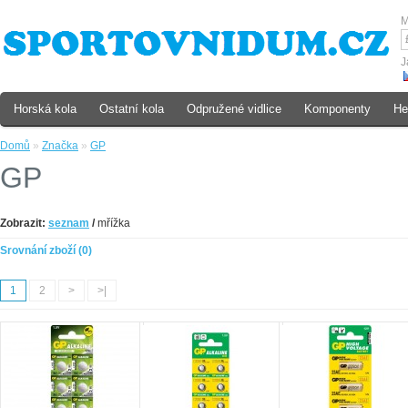
M
J
Horská kola
Ostatní kola
Odpružené vidlice
Komponenty
He
Domů
»
Značka
»
GP
GP
Zobrazit:
seznam
/
mřížka
Srovnání zboží (0)
1
2
>
>|