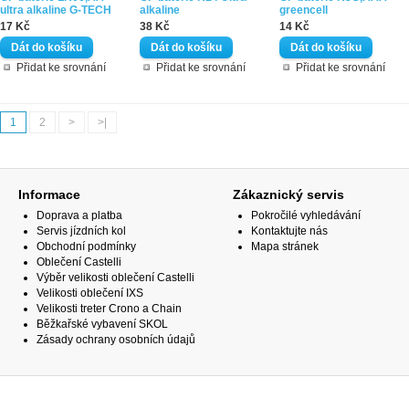
ultra alkaline G-TECH
alkaline
greencell
17 Kč
38 Kč
14 Kč
Přidat ke srovnání
Přidat ke srovnání
Přidat ke srovnání
1
2
>
>|
Informace
Zákaznický servis
Doprava a platba
Pokročilé vyhledávání
Servis jízdních kol
Kontaktujte nás
Obchodní podmínky
Mapa stránek
Oblečení Castelli
Výběr velikosti oblečení Castelli
Velikosti oblečení IXS
Velikosti treter Crono a Chain
Běžkařské vybavení SKOL
Zásady ochrany osobních údajů