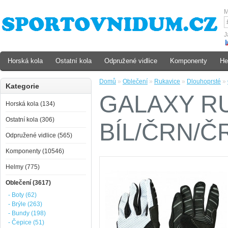
M
J
Horská kola
Ostatní kola
Odpružené vidlice
Komponenty
He
Domů
»
Oblečení
»
Rukavice
»
Dlouhoprsté
»
Kategorie
GALAXY R
Horská kola (134)
Ostatní kola (306)
BÍL/ČRN/Č
Odpružené vidlice (565)
Komponenty (10546)
Helmy (775)
Oblečení (3617)
- Boty (62)
- Brýle (263)
- Bundy (198)
- Čepice (51)