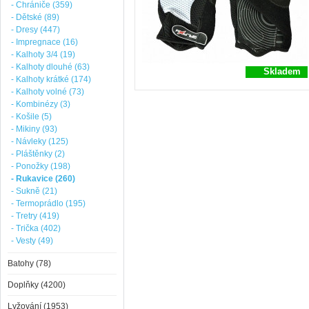
- Chrániče (359)
- Dětské (89)
- Dresy (447)
- Impregnace (16)
- Kalhoty 3/4 (19)
- Kalhoty dlouhé (63)
Skladem
- Kalhoty krátké (174)
- Kalhoty volné (73)
- Kombinézy (3)
- Košile (5)
- Mikiny (93)
- Návleky (125)
- Pláštěnky (2)
- Ponožky (198)
- Rukavice (260)
- Sukně (21)
- Termoprádlo (195)
- Tretry (419)
- Trička (402)
- Vesty (49)
Batohy (78)
Doplňky (4200)
Lyžování (1953)