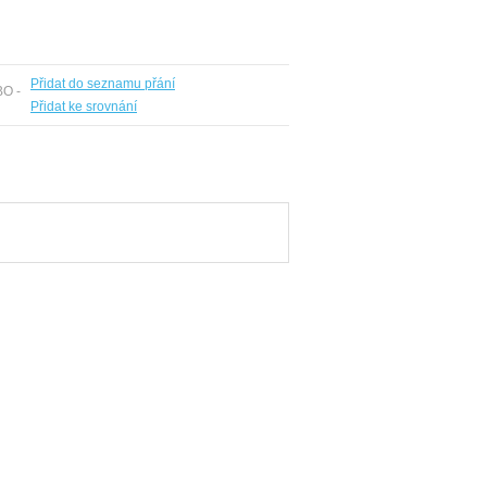
Přidat do seznamu přání
BO -
Přidat ke srovnání