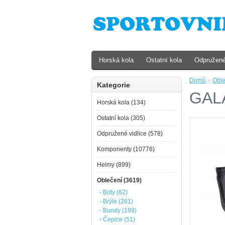
Horská kola
Ostatní kola
Odpružené
Domů
»
Oble
Kategorie
GAL
Horská kola (134)
Ostatní kola (305)
Odpružené vidlice (578)
Komponenty (10776)
Helmy (899)
Oblečení (3619)
- Boty (62)
- Brýle (261)
- Bundy (199)
- Čepice (51)