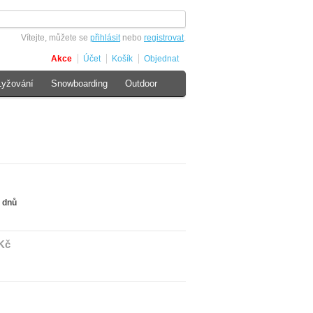
Vítejte, můžete se
přihlásit
nebo
registrovat
.
Akce
Účet
Košík
Objednat
Lyžování
Snowboarding
Outdoor
 dnů
Kč