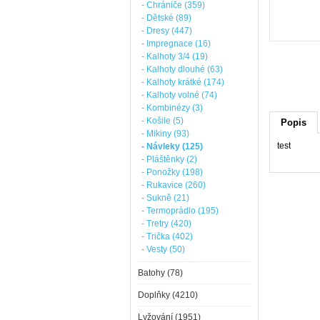
- Chrániče (359)
- Dětské (89)
- Dresy (447)
- Impregnace (16)
- Kalhoty 3/4 (19)
- Kalhoty dlouhé (63)
- Kalhoty krátké (174)
- Kalhoty volné (74)
- Kombinézy (3)
- Košile (5)
Popis
- Mikiny (93)
test
- Návleky (125)
- Pláštěnky (2)
- Ponožky (198)
- Rukavice (260)
- Sukně (21)
- Termoprádlo (195)
- Tretry (420)
- Trička (402)
- Vesty (50)
Batohy (78)
Doplňky (4210)
Lyžování (1951)