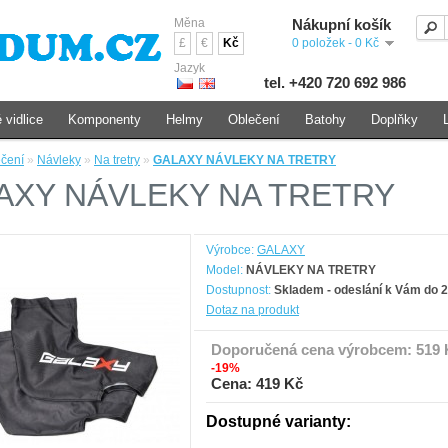
Měna
Nákupní košík
£
€
Kč
0 položek - 0 Kč
Jazyk
tel. +420 720 692 986
 vidlice
Komponenty
Helmy
Oblečení
Batohy
Doplňky
čení
»
Návleky
»
Na tretry
»
GALAXY NÁVLEKY NA TRETRY
AXY NÁVLEKY NA TRETRY
Výrobce:
GALAXY
Model:
NÁVLEKY NA TRETRY
Dostupnost:
Skladem - odeslání k Vám do 2
Dotaz na produkt
Doporučená cena výrobcem:
519 
-19%
Cena: 419 Kč
Dostupné varianty: