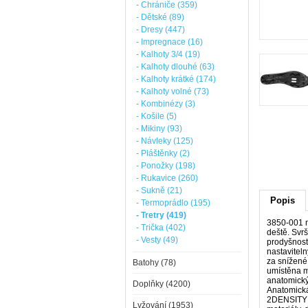
- Chrániče (359)
- Dětské (89)
- Dresy (447)
- Impregnace (16)
- Kalhoty 3/4 (19)
- Kalhoty dlouhé (63)
- Kalhoty krátké (174)
- Kalhoty volné (73)
- Kombinézy (3)
- Košile (5)
- Mikiny (93)
- Návleky (125)
- Pláštěnky (2)
- Ponožky (198)
- Rukavice (260)
- Sukně (21)
Popis
- Termoprádlo (195)
- Tretry (419)
3850-001 n
- Trička (402)
deště. Svr
- Vesty (49)
prodyšnost,
nastavitel
za snížené 
Batohy (78)
umístěna m
anatomický
Doplňky (4200)
Anatomická
2DENSITY S
Lyžování (1953)