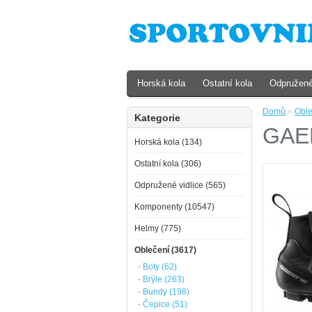
Horská kola
Ostatní kola
Odpružené
Domů
»
Oble
Kategorie
GAER
Horská kola (134)
Ostatní kola (306)
Odpružené vidlice (565)
Komponenty (10547)
Helmy (775)
Oblečení (3617)
- Boty (62)
- Brýle (263)
- Bundy (198)
- Čepice (51)