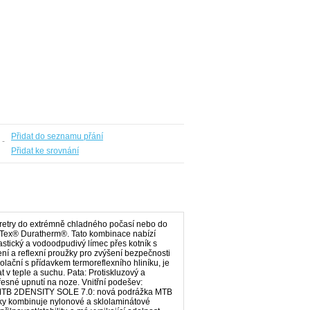
Přidat do seznamu přání
 -
Přidat ke srovnání
retry do extrémně chladného počasí nebo do
-Tex® Duratherm®. Tato kombinace nabízí
astický a vodoodpudivý límec přes kotník s
ní a reflexní proužky pro zvýšení bezpečnosti
olační s přídavkem termoreflexního hliníku, je
 v teple a suchu. Pata: Protiskluzový a
řesné upnutí na noze. Vnitřní podešev:
RNE MTB 2DENSITY SOLE 7.0: nová podrážka MTB
žky kombinuje nylonové a sklolaminátové