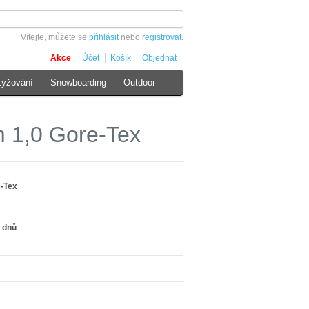
Vítejte, můžete se
přihlásit
nebo
registrovat
.
Akce
Účet
Košík
Objednat
Lyžování
Snowboarding
Outdoor
 1,0 Gore-Tex
e-Tex
 dnů