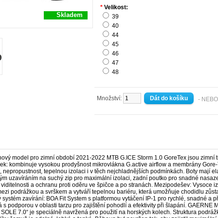
*
Velikost:
Skladem
39
40
44
45
46
47
48
Množství:
- NEBO
ový model pro zimní období 2021-2022 MTB G.ICE Storm 1.0 GoreTex jsou zimní t
šek: kombinuje vysokou prodyšnost mikrovlákna G.active airflow a membrány Gore
 nepropustnost, tepelnou izolaci i v těch nejchladnějších podmínkách. Boty mají el
ným uzavíráním na suchý zip pro maximální izolaci, zadní poutko pro snadné nasaze
viditelnosti a ochranu proti oděru ve špičce a po stranách. Mezipodešev: Vysoce iz
ezi podrážkou a svrškem a vytváří tepelnou bariéru, která umožňuje chodidlu zůstat
 systém zavírání: BOA Fit System s platformou vytáčení IP-1 pro rychlé, snadné a p
 s podporou v oblasti tarzu pro zajištění pohodlí a efektivity při šlapání. GAE
OLE 7.0“ je speciálně navržená pro použití na horských kolech. Struktura podrá