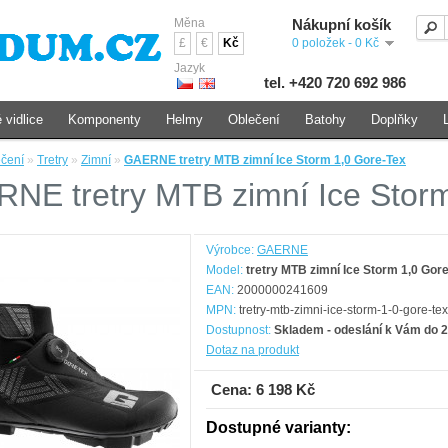
Měna
Nákupní košík
£
€
Kč
0 položek - 0 Kč
Jazyk
tel. +420 720 692 986
 vidlice
Komponenty
Helmy
Oblečení
Batohy
Doplňky
čení
»
Tretry
»
Zimní
»
GAERNE tretry MTB zimní Ice Storm 1,0 Gore-Tex
NE tretry MTB zimní Ice Storm
Výrobce:
GAERNE
Model:
tretry MTB zimní Ice Storm 1,0 Gor
EAN:
2000000241609
MPN:
tretry-mtb-zimni-ice-storm-1-0-gore-tex
Dostupnost:
Skladem - odeslání k Vám do 2
Dotaz na produkt
Cena: 6 198 Kč
Dostupné varianty: