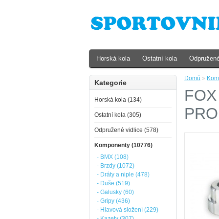
Horská kola
Ostatní kola
Odpružené
Domů
»
Kom
Kategorie
FOX 
Horská kola (134)
PRO
Ostatní kola (305)
Odpružené vidlice (578)
Komponenty (10776)
- BMX (108)
- Brzdy (1072)
- Dráty a niple (478)
- Duše (519)
- Galusky (60)
- Gripy (436)
- Hlavová složení (229)
- Kazety (307)