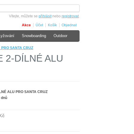
Vítejte, můžete se
přihlásit
nebo
registrovat
.
Akce
Účet
Košík
Objednat
Lyžování
Snowboarding
Outdoor
LU PRO SANTA CRUZ
E 2-DÍLNÉ ALU
DÍLNÉ ALU PRO SANTA CRUZ
 dnů
Kč