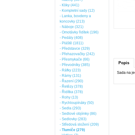
- Kliky (441)
- Kompletní sady (12)
- Lanka, bovdeny a
koncovky (213)
- Náboje (321)
- Omotávky řidítek (196)
- Pedály (408)
- Pláště (1811)
- Představce (329)
- Přehazovačky (242)
- Přesmykače (66)
Popis
- Převodníky (385)
- Ráfky (223)
Sada na je
- Rámy (131)
- Řazení (290)
- Řetězy (378)
- Řidítka (378)
- Rohy (13)
- Rychloupínáky (50)
- Sedla (293)
- Sedlové objímky (86)
- Sedlovky (283)
- Středová složení (209)
- Tlumiče (279)