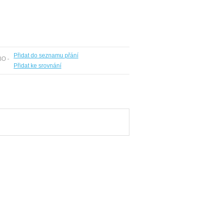
Přidat do seznamu přání
BO -
Přidat ke srovnání