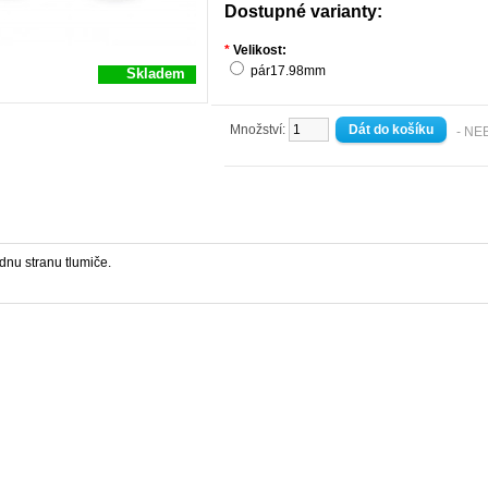
Dostupné varianty:
*
Velikost:
pár17.98mm
Skladem
Množství:
- NE
dnu stranu tlumiče.