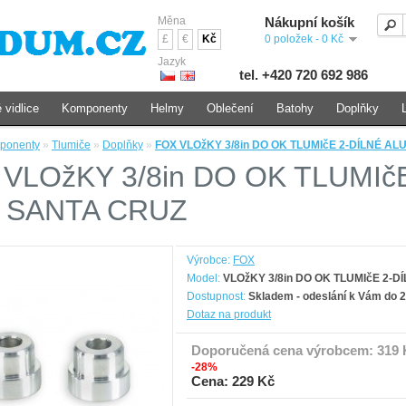
Měna
Nákupní košík
£
€
Kč
0 položek - 0 Kč
Jazyk
tel. +420 720 692 986
 vidlice
Komponenty
Helmy
Oblečení
Batohy
Doplňky
ponenty
»
Tlumiče
»
Doplňky
»
FOX VLOžKY 3/8in DO OK TLUMIčE 2-DÍLNÉ A
VLOžKY 3/8in DO OK TLUMIč
 SANTA CRUZ
Výrobce:
FOX
Model:
VLOžKY 3/8in DO OK TLUMIčE 2-
Dostupnost:
Skladem - odeslání k Vám do 2
Dotaz na produkt
Doporučená cena výrobcem:
319 
-28%
Cena: 229 Kč