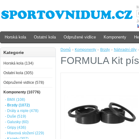
M
J
Horská kola
Ostatní kola
Odpružené vidlice
Komponenty
He
Domů
»
Komponenty
»
Brzdy
»
Náhradní díly
Kategorie
FORMULA Kit pís
Horská kola (134)
Ostatní kola (305)
Odpružené vidlice (578)
Komponenty (10776)
- BMX (108)
- Brzdy (1072)
- Dráty a niple (478)
- Duše (519)
- Galusky (60)
- Gripy (436)
- Hlavová složení (229)
- Kazety (307)