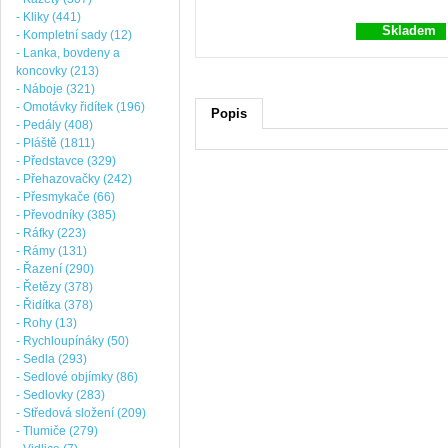
- Kliky (441)
Skladem
- Kompletní sady (12)
- Lanka, bovdeny a
koncovky (213)
- Náboje (321)
- Omotávky řidítek (196)
Popis
- Pedály (408)
- Pláště (1811)
- Představce (329)
- Přehazovačky (242)
- Přesmykače (66)
- Převodníky (385)
- Ráfky (223)
- Rámy (131)
- Řazení (290)
- Řetězy (378)
- Řidítka (378)
- Rohy (13)
- Rychloupínáky (50)
- Sedla (293)
- Sedlové objímky (86)
- Sedlovky (283)
- Středová složení (209)
- Tlumiče (279)