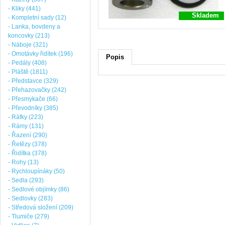
- Kliky (441)
Skladem
- Kompletní sady (12)
- Lanka, bovdeny a
koncovky (213)
- Náboje (321)
- Omotávky řidítek (196)
Popis
- Pedály (408)
- Pláště (1811)
- Představce (329)
- Přehazovačky (242)
- Přesmykače (66)
- Převodníky (385)
- Ráfky (223)
- Rámy (131)
- Řazení (290)
- Řetězy (378)
- Řidítka (378)
- Rohy (13)
- Rychloupínáky (50)
- Sedla (293)
- Sedlové objímky (86)
- Sedlovky (283)
- Středová složení (209)
- Tlumiče (279)