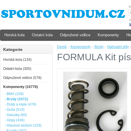
M
J
Horská kola
Ostatní kola
Odpružené vidlice
Komponenty
He
Domů
»
Komponenty
»
Brzdy
»
Náhradní díly
Kategorie
FORMULA Kit pís
Horská kola (134)
Ostatní kola (305)
Odpružené vidlice (578)
Komponenty (10776)
- BMX (108)
- Brzdy (1072)
- Dráty a niple (478)
- Duše (519)
- Galusky (60)
- Gripy (436)
- Hlavová složení (229)
- Kazety (307)