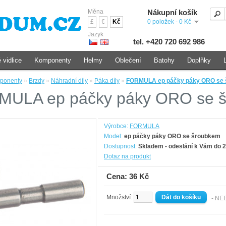
Měna
Nákupní košík
£
€
Kč
0 položek - 0 Kč
Jazyk
tel. +420 720 692 986
 vidlice
Komponenty
Helmy
Oblečení
Batohy
Doplňky
ponenty
»
Brzdy
»
Náhradní díly
»
Páka díly
»
FORMULA ep páčky páky ORO se
ULA ep páčky páky ORO se 
Výrobce:
FORMULA
Model:
ep páčky páky ORO se šroubkem
Dostupnost:
Skladem - odeslání k Vám do 2
Dotaz na produkt
Cena: 36 Kč
Množství:
- NE