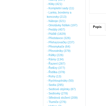
- Kliky (421)
- Kompletní sady (11)
- Lanka, bovdeny a
koncovky (213)
- Náboje (321)
- Omotávky řidítek (197)
Popis
- Pedály (407)
- Pláště (1829)
- Představce (326)
- Přehazovačky (237)
- Přesmykače (64)
- Převodníky (379)
- Ráfky (226)
- Rámy (134)
- Řazení (287)
- Řetězy (377)
- Řidítka (378)
- Rohy (13)
- Rychloupínáky (50)
- Sedla (295)
- Sedlové objímky (87)
- Sedlovky (278)
- Středová složení (209)
- Tlumiče (276)