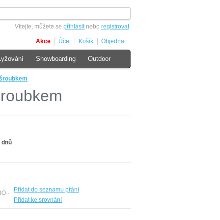
Vítejte, můžete se
přihlásit
nebo
registrovat
.
Akce
Účet
Košík
Objednat
Lyžování
Snowboarding
Outdoor
 šroubkem
šroubkem
 dnů
Přidat do seznamu přání
BO -
Přidat ke srovnání