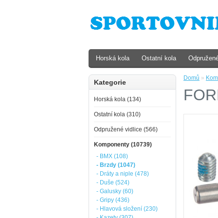
Horská kola
Ostatní kola
Odpružené
Domů
»
Kom
Kategorie
FORM
Horská kola (134)
Ostatní kola (310)
Odpružené vidlice (566)
Komponenty (10739)
- BMX (108)
- Brzdy (1047)
- Dráty a niple (478)
- Duše (524)
- Galusky (60)
- Gripy (436)
- Hlavová složení (230)
- Kazety (307)