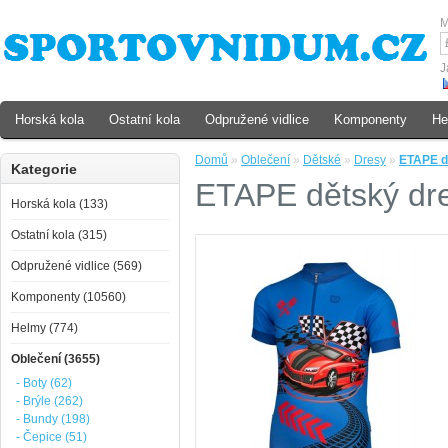
M
J
Horská kola
Ostatní kola
Odpružené vidlice
Komponenty
He
Domů
»
Oblečení
»
Dětské
»
Dresy
»
ETAPE d
Kategorie
ETAPE dětský dr
Horská kola (133)
Ostatní kola (315)
Odpružené vidlice (569)
Komponenty (10560)
Helmy (774)
Oblečení (3655)
- Boty (62)
- Brýle (262)
- Bundy (198)
- Čepice (51)