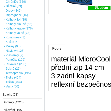
- Chrániče (359)
- Dětské (89)
Skladem
- Dresy (445)
- Impregnace (16)
- Kalhoty 3/4 (19)
- Kalhoty dlouhé (63)
- Kalhoty krátké (176)
- Kalhoty volné (73)
- Kombinézy (3)
- Košile (5)
- Mikiny (93)
Popis
- Návleky (125)
- Pláštěnky (2)
materiál MicroCool
- Ponožky (199)
- Rukavice (260)
přední zip 14 cm
- Sukně (21)
- Termoprádlo (195)
3 zadní kapsy
- Tretry (454)
reflexní bezpečnos
- Trička (404)
- Vesty (50)
Batohy (78)
Doplňky (4220)
Lyžování (1953)