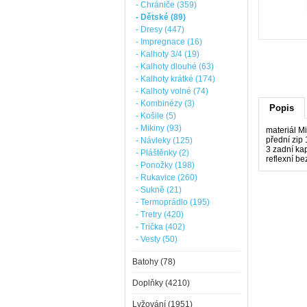
- Chrániče (359)
- Dětské (89)
- Dresy (447)
- Impregnace (16)
- Kalhoty 3/4 (19)
- Kalhoty dlouhé (63)
- Kalhoty krátké (174)
- Kalhoty volné (74)
- Kombinézy (3)
Popis
- Košile (5)
- Mikiny (93)
materiál M
přední zip
- Návleky (125)
3 zadní ka
- Pláštěnky (2)
reflexní b
- Ponožky (198)
- Rukavice (260)
- Sukně (21)
- Termoprádlo (195)
- Tretry (420)
- Trička (402)
- Vesty (50)
Batohy (78)
Doplňky (4210)
Lyžování (1951)