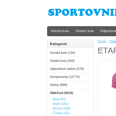
Horská kola
Ostatní kola
Odpružené
Domů
»
Oble
Kategorie
ETAP
Horská kola (134)
Ostatní kola (305)
Odpružené vidlice (578)
Komponenty (10776)
Helmy (899)
Oblečení (3619)
- Boty (62)
- Brýle (261)
- Bundy (199)
- Čepice (51)