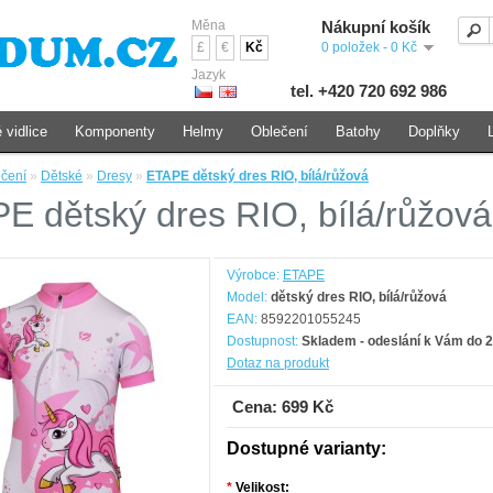
Měna
Nákupní košík
£
€
Kč
0 položek - 0 Kč
Jazyk
tel. +420 720 692 986
 vidlice
Komponenty
Helmy
Oblečení
Batohy
Doplňky
čení
»
Dětské
»
Dresy
»
ETAPE dětský dres RIO, bílá/růžová
E dětský dres RIO, bílá/růžová
Výrobce:
ETAPE
Model:
dětský dres RIO, bílá/růžová
EAN:
8592201055245
Dostupnost:
Skladem - odeslání k Vám do 2
Dotaz na produkt
Cena: 699 Kč
Dostupné varianty:
*
Velikost: