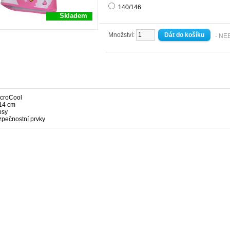
140/146
Skladem
Množství:
- NE
icroCool
 14 cm
psy
ezpečnostní prvky