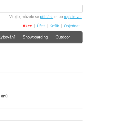
Vítejte, můžete se
přihlásit
nebo
registrovat
.
Akce
Účet
Košík
Objednat
Lyžování
Snowboarding
Outdoor
 dnů