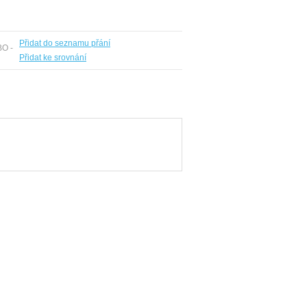
Přidat do seznamu přání
BO -
Přidat ke srovnání