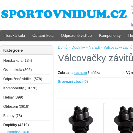
M
J
Horská kola
Ostatní kola
Odpružené vidlice
Komponenty
He
Domů
»
Doplňky
»
Nářadí
»
Válcovačky závitů
Kategorie
Válcovačky závit
Horská kola (134)
Ostatní kola (305)
Zobrazit:
seznam
/
mřížka
Výr
Odpružené vidlice (578)
Srovnání zboží (0)
Komponenty (10776)
Helmy (899)
Oblečení (3619)
Batohy (78)
Doplňky (4210)
- Blatníky (340)