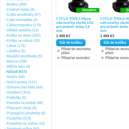
- Brašny (388)
- Cestovní tašky (9)
Skladem
S
- Čistící prostředky (97)
CYCLO TOOLS Hlava
CYCLO TOOLS Hl
- Cyklo kosmetika (3)
válcovačky závitů 12G
válcovačky závit
- Cyklocomputery (170)
pro průměr drátu 2,6
pro průměr drátu
- Dětské sedačky (13)
mm
mm
- Košíky na láhev (282)
1 499 Kč
1 499 Kč
- Košíky na nákup (20)
- Láhve (176)
Přidat do seznamu
Přidat do sez
- Lokátory (5)
přání
přání
- Masážní prostředky (5)
Přidat ke srovnání
Přidat ke srovn
- Maziva (208)
- Měřiče tepu (9)
- Nářadí (937)
- Nosiče (68)
- Nožní pumpy (141)
- Ochrany pod řetěz (64)
- Osvětlení (353)
- Podložky (6)
- Pouzdra na mobily (86)
- Přepravní obaly (9)
- Propagační předměty (6)
- Pumpičky (219)
- Pumpičky na vidlice (16)
- Sportovní výživa (60)