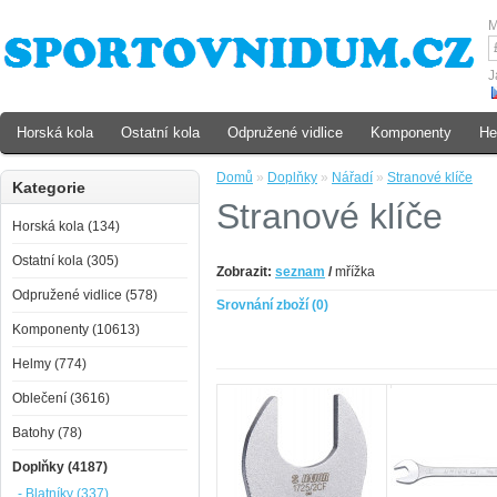
M
J
Horská kola
Ostatní kola
Odpružené vidlice
Komponenty
He
Domů
»
Doplňky
»
Nářadí
»
Stranové klíče
Kategorie
Stranové klíče
Horská kola (134)
Ostatní kola (305)
Zobrazit:
seznam
/
mřížka
Odpružené vidlice (578)
Srovnání zboží (0)
Komponenty (10613)
Helmy (774)
Oblečení (3616)
Batohy (78)
Doplňky (4187)
- Blatníky (337)