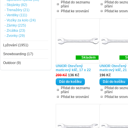
Přidat do seznamu
Přidat do sez
- Stojánky (82)
přání
přání
- Trenažéry (21)
Přidat ke srovnání
Přidat ke srovn
- Ventilky (111)
- Vozíky za kolo (24)
- Zámky (225)
- Zrcátka (23)
- Zvonky (29)
Lyžování (1951)
Snowboarding (17)
Skladem
S
Outdoor (9)
UNIOR Otevřený
UNIOR Otevřený
maticový klíč, 17 x 22
maticový klíč, 21
200 Kč
136 Kč
196 Kč
Přidat do seznamu
Přidat do sez
přání
přání
Přidat ke srovnání
Přidat ke srovn