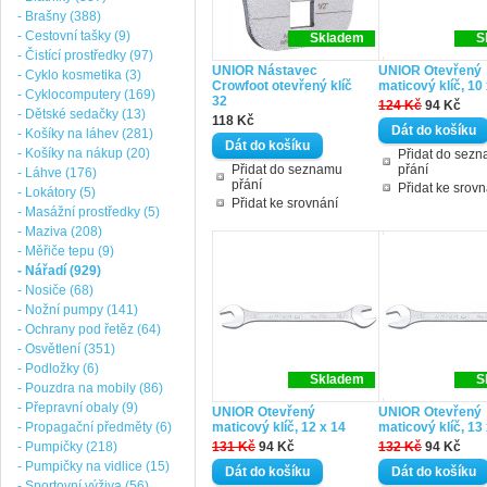
- Brašny (388)
- Cestovní tašky (9)
Skladem
S
- Čistící prostředky (97)
UNIOR Nástavec
UNIOR Otevřený
- Cyklo kosmetika (3)
Crowfoot otevřený klíč
maticový klíč, 10
- Cyklocomputery (169)
32
124 Kč
94 Kč
- Dětské sedačky (13)
118 Kč
- Košíky na láhev (281)
- Košíky na nákup (20)
Přidat do sez
Přidat do seznamu
přání
- Láhve (176)
přání
Přidat ke srovn
- Lokátory (5)
Přidat ke srovnání
- Masážní prostředky (5)
- Maziva (208)
- Měřiče tepu (9)
- Nářadí (929)
- Nosiče (68)
- Nožní pumpy (141)
- Ochrany pod řetěz (64)
- Osvětlení (351)
- Podložky (6)
Skladem
S
- Pouzdra na mobily (86)
- Přepravní obaly (9)
UNIOR Otevřený
UNIOR Otevřený
- Propagační předměty (6)
maticový klíč, 12 x 14
maticový klíč, 13
- Pumpičky (218)
131 Kč
94 Kč
132 Kč
94 Kč
- Pumpičky na vidlice (15)
- Sportovní výživa (56)