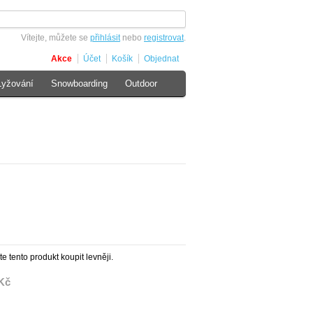
Vítejte, můžete se
přihlásit
nebo
registrovat
.
Akce
Účet
Košík
Objednat
Lyžování
Snowboarding
Outdoor
te tento produkt koupit levněji.
Kč