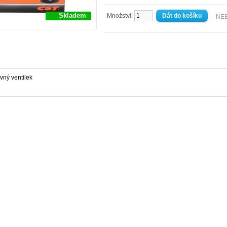
Skladem
Množství:
- NE
vný ventilek