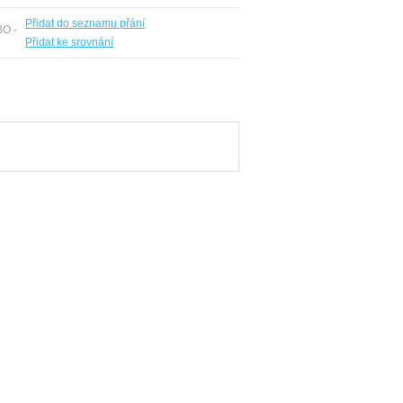
Přidat do seznamu přání
BO -
Přidat ke srovnání