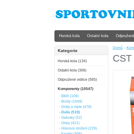
Horská kola
Ostatní kola
Odpružené
Domů
»
Kom
Kategorie
CST 
Horská kola (134)
Ostatní kola (306)
Odpružené vidlice (565)
Komponenty (10547)
- BMX (108)
- Brzdy (1049)
- Dráty a niple (478)
- Duše (519)
- Galusky (52)
- Gripy (421)
- Hlavová složení (229)
- Kazety (306)