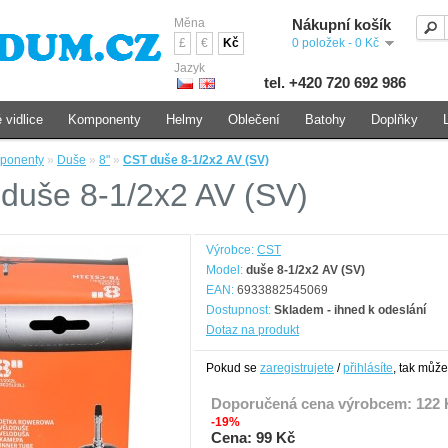
Měna
Nákupní košík
£
€
Kč
0 položek - 0 Kč
Jazyk
tel. +420 720 692 986
 vidlice
Komponenty
Helmy
Oblečení
Batohy
Doplňky
ponenty
»
Duše
»
8"
»
CST duše 8-1/2x2 AV (SV)
duše 8-1/2x2 AV (SV)
Výrobce:
CST
Model:
duše 8-1/2x2 AV (SV)
EAN:
6933882545069
Dostupnost:
Skladem - ihned k odeslání
Dotaz na produkt
Pokud se
zaregistrujete
/
přihlásíte
, tak může
Doporučená cena výrobcem:
122 
-19%
Cena: 99 Kč