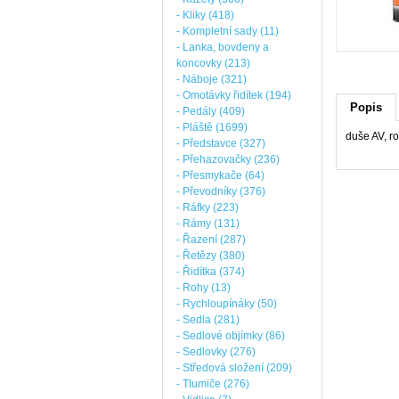
- Kliky (418)
- Kompletní sady (11)
- Lanka, bovdeny a
koncovky (213)
- Náboje (321)
- Omotávky řidítek (194)
Popis
- Pedály (409)
- Pláště (1699)
duše AV, ro
- Představce (327)
- Přehazovačky (236)
- Přesmykače (64)
- Převodníky (376)
- Ráfky (223)
- Rámy (131)
- Řazení (287)
- Řetězy (380)
- Řidítka (374)
- Rohy (13)
- Rychloupínáky (50)
- Sedla (281)
- Sedlové objímky (86)
- Sedlovky (276)
- Středová složení (209)
- Tlumiče (276)