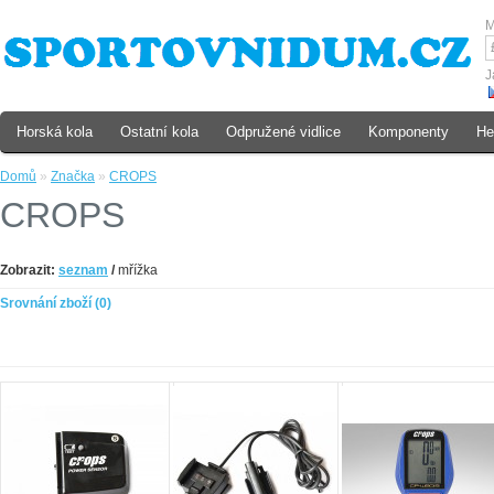
M
J
Horská kola
Ostatní kola
Odpružené vidlice
Komponenty
He
Domů
»
Značka
»
CROPS
CROPS
Zobrazit:
seznam
/
mřížka
Srovnání zboží (0)