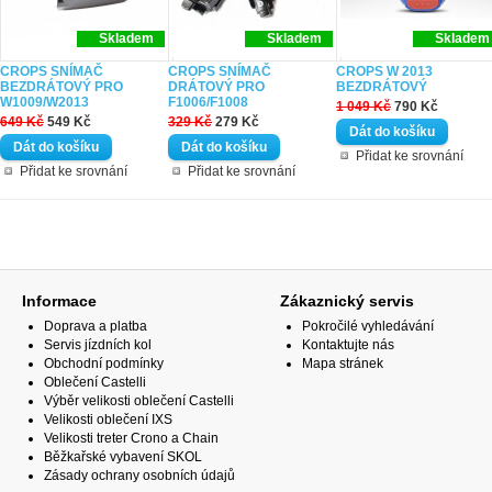
Skladem
Skladem
Skladem
CROPS SNÍMAČ
CROPS SNÍMAČ
CROPS W 2013
BEZDRÁTOVÝ PRO
DRÁTOVÝ PRO
BEZDRÁTOVÝ
W1009/W2013
F1006/F1008
1 049 Kč
790 Kč
649 Kč
549 Kč
329 Kč
279 Kč
Přidat ke srovnání
Přidat ke srovnání
Přidat ke srovnání
Informace
Zákaznický servis
Doprava a platba
Pokročilé vyhledávání
Servis jízdních kol
Kontaktujte nás
Obchodní podmínky
Mapa stránek
Oblečení Castelli
Výběr velikosti oblečení Castelli
Velikosti oblečení IXS
Velikosti treter Crono a Chain
Běžkařské vybavení SKOL
Zásady ochrany osobních údajů