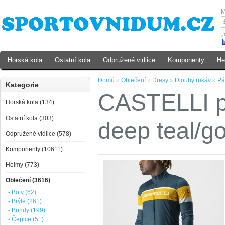
M
J
Horská kola
Ostatní kola
Odpružené vidlice
Komponenty
He
Domů
»
Oblečení
»
Dresy
»
Dlouhý rukáv
»
Pá
Kategorie
CASTELLI p
Horská kola (134)
Ostatní kola (303)
deep teal/go
Odpružené vidlice (578)
Komponenty (10611)
Helmy (773)
Oblečení (3616)
- Boty (62)
- Brýle (261)
- Bundy (199)
- Čepice (51)