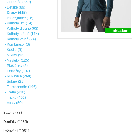
- Chrániče (360)
- Dětské (89)
- Dresy (445)
- Impregnace (16)
- Kalhoty 3/4 (19)
- Kalhoty dlouhé (63)
Skladem
- Kalhoty krátké (174)
- Kalhoty volné (74)
- Kombinézy (3)
- Košile (5)
- Mikiny (93)
- Návleky (125)
- Pláštěnky (2)
- Ponožky (197)
- Rukavice (260)
- Sukně (21)
- Termoprádlo (195)
- Tretry (420)
- Trička (401)
- Vesty (50)
Batohy (78)
Doplňky (4185)
Lyžování (1951)