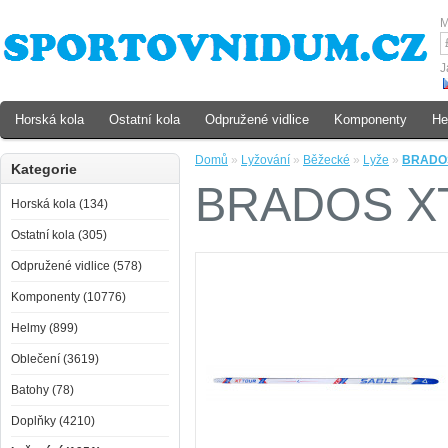
M
J
Horská kola
Ostatní kola
Odpružené vidlice
Komponenty
He
Domů
»
Lyžování
»
Běžecké
»
Lyže
»
BRADOS
Kategorie
BRADOS XT
Horská kola (134)
Ostatní kola (305)
Odpružené vidlice (578)
Komponenty (10776)
Helmy (899)
Oblečení (3619)
Batohy (78)
Doplňky (4210)