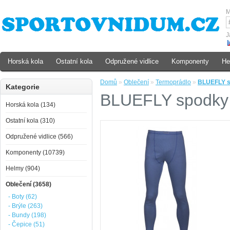
M
J
Horská kola
Ostatní kola
Odpružené vidlice
Komponenty
He
Domů
»
Oblečení
»
Termoprádlo
»
BLUEFLY sp
Kategorie
BLUEFLY spodky d
Horská kola (134)
Ostatní kola (310)
Odpružené vidlice (566)
Komponenty (10739)
Helmy (904)
Oblečení (3658)
- Boty (62)
- Brýle (263)
- Bundy (198)
- Čepice (51)