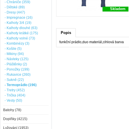
- Chrániče (359)
- Dětské (89)
Skladem
- Dresy (447)
- Impregnace (16)
- Kalhoty 3/4 (19)
- Kalhoty dlouhé (63)
Popis
- Kalhoty krátké (175)
- Kalhoty volné (73)
funkční prádlo,duo materiál,cihlová barva
- Kombinézy (3)
- Košile (5)
- Mikiny (94)
- Návleky (125)
- Pláštěnky (2)
- Ponožky (199)
- Rukavice (260)
- Sukně (22)
- Termoprádlo (196)
- Tretry (452)
- Trička (404)
- Vesty (50)
Batohy (78)
Doplňky (4215)
Lyžování (1953)