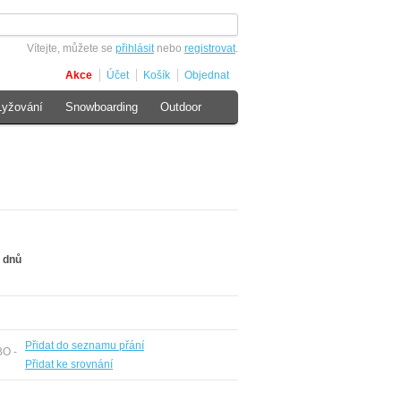
Vítejte, můžete se
přihlásit
nebo
registrovat
.
Akce
Účet
Košík
Objednat
Lyžování
Snowboarding
Outdoor
 dnů
Přidat do seznamu přání
BO -
Přidat ke srovnání