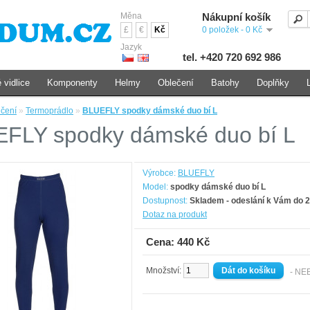
Měna
Nákupní košík
£
€
Kč
0 položek - 0 Kč
Jazyk
tel. +420 720 692 986
 vidlice
Komponenty
Helmy
Oblečení
Batohy
Doplňky
čení
»
Termoprádlo
»
BLUEFLY spodky dámské duo bí L
FLY spodky dámské duo bí L
Výrobce:
BLUEFLY
Model:
spodky dámské duo bí L
Dostupnost:
Skladem - odeslání k Vám do 2
Dotaz na produkt
Cena: 440 Kč
Množství:
- NE