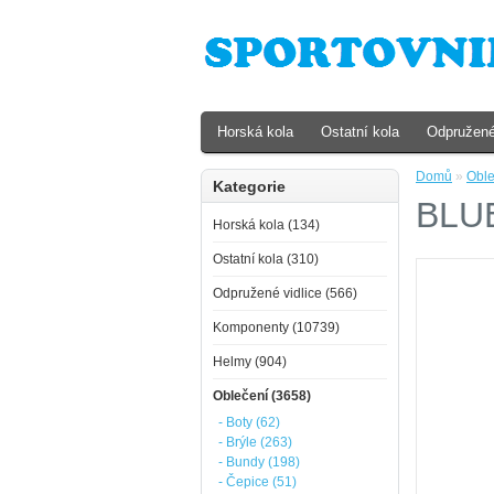
Horská kola
Ostatní kola
Odpružené
Domů
»
Oble
Kategorie
BLUE
Horská kola (134)
Ostatní kola (310)
Odpružené vidlice (566)
Komponenty (10739)
Helmy (904)
Oblečení (3658)
- Boty (62)
- Brýle (263)
- Bundy (198)
- Čepice (51)