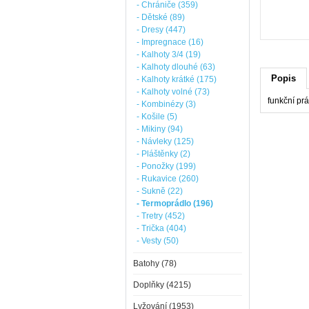
- Chrániče (359)
- Dětské (89)
- Dresy (447)
- Impregnace (16)
- Kalhoty 3/4 (19)
- Kalhoty dlouhé (63)
Popis
- Kalhoty krátké (175)
- Kalhoty volné (73)
funkční prá
- Kombinézy (3)
- Košile (5)
- Mikiny (94)
- Návleky (125)
- Pláštěnky (2)
- Ponožky (199)
- Rukavice (260)
- Sukně (22)
- Termoprádlo (196)
- Tretry (452)
- Trička (404)
- Vesty (50)
Batohy (78)
Doplňky (4215)
Lyžování (1953)