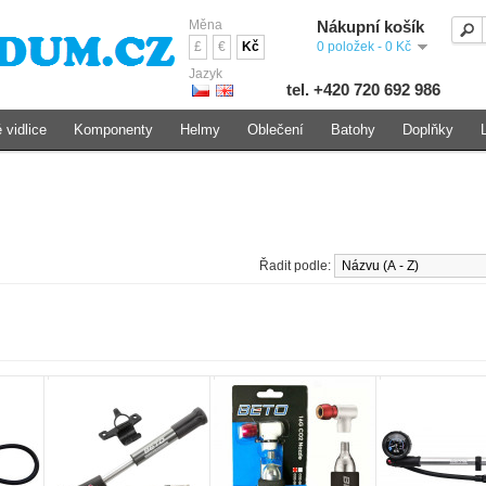
Měna
Nákupní košík
£
€
Kč
0 položek - 0 Kč
Jazyk
tel. +420 720 692 986
 vidlice
Komponenty
Helmy
Oblečení
Batohy
Doplňky
Řadit podle: