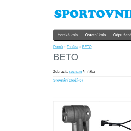
Horská kola
Ostatní kola
Odpružené
Domů
»
Značka
»
BETO
BETO
Zobrazit:
seznam
/
mřížka
Srovnání zboží (0)