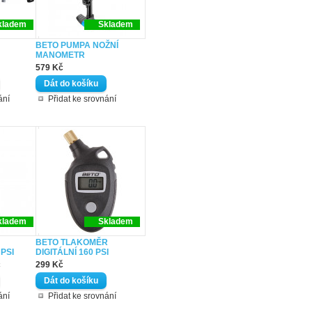
kladem
Skladem
BETO PUMPA NOŽNÍ
MANOMETR
579 Kč
ání
Přidat ke srovnání
kladem
Skladem
BETO TLAKOMĚR
PSI
DIGITÁLNÍ 160 PSI
č
299 Kč
ání
Přidat ke srovnání