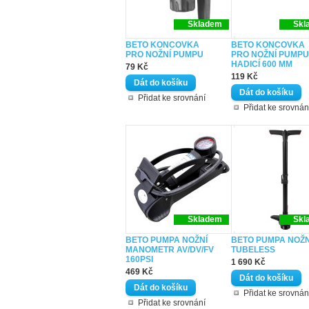
Skladem
Skl
BETO KONCOVKA
BETO KONCOVKA
PRO NOŽNÍ PUMPU
PRO NOŽNÍ PUMPU
HADICÍ 600 MM
79 Kč
119 Kč
Přidat ke srovnání
Přidat ke srovnán
Skladem
Skl
BETO PUMPA NOŽNÍ
BETO PUMPA NOŽN
MANOMETR AV/DV/FV
TUBELESS
160PSI
1 690 Kč
469 Kč
Přidat ke srovnán
Přidat ke srovnání