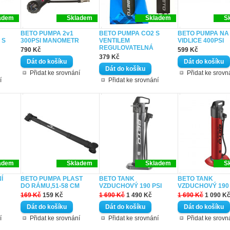
adem
Skladem
Skladem
S
BETO PUMPA 2v1
BETO PUMPA CO2 S
BETO PUMPA NA
 S
300PSI MANOMETR
VENTILEM
VIDLICE 400PSI
REGULOVATELNÁ
790 Kč
599 Kč
379 Kč
Přidat ke srovnání
Přidat ke srovn
í
Přidat ke srovnání
adem
Skladem
Skladem
S
Í
BETO PUMPA PLAST
BETO TANK
BETO TANK
DO RÁMU,51-58 CM
VZDUCHOVÝ 190 PSI
VZDUCHOVÝ 190 
169 Kč
159 Kč
1 690 Kč
1 490 Kč
1 690 Kč
1 090 K
í
Přidat ke srovnání
Přidat ke srovnání
Přidat ke srovn