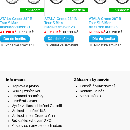
Skladem
Skladem
Skladem
ATALA Cross 28" B-
ATALA Cross 28" B-
ATALA Cross 28" B-
Tour S Man
Tour S Man
Tour SLS Man
black/red/silver 21
black/red/silver 23
black/red matt 23
43 398 Kč
30 998 Kč
43 398 Kč
30 998 Kč
61 986 Kč
43 398 Kč
Přidat ke srovnání
Přidat ke srovnání
Přidat ke srovnání
Informace
Zákaznický servis
Doprava a platba
Pokročilé vyhledávání
Servis jízdních kol
Kontaktujte nás
Obchodní podmínky
Mapa stránek
Oblečení Castelli
Výběr velikosti oblečení Castelli
Velikosti oblečení IXS
Velikosti treter Crono a Chain
Běžkařské vybavení SKOL
Zásady ochrany osobních údajů