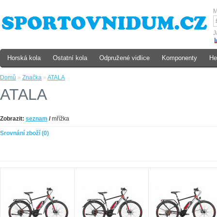
M
J
Horská kola
Ostatní kola
Odpružené vidlice
Komponenty
He
Domů
»
Značka
»
ATALA
ATALA
Zobrazit:
seznam
/
mřížka
Srovnání zboží (0)