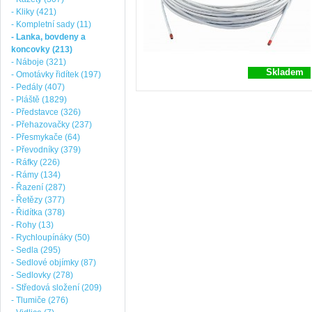
- Kliky (421)
- Kompletní sady (11)
- Lanka, bovdeny a
koncovky (213)
- Náboje (321)
Skladem
- Omotávky řidítek (197)
- Pedály (407)
- Pláště (1829)
- Představce (326)
- Přehazovačky (237)
- Přesmykače (64)
- Převodníky (379)
- Ráfky (226)
- Rámy (134)
- Řazení (287)
- Řetězy (377)
- Řidítka (378)
- Rohy (13)
- Rychloupínáky (50)
- Sedla (295)
- Sedlové objímky (87)
- Sedlovky (278)
- Středová složení (209)
- Tlumiče (276)