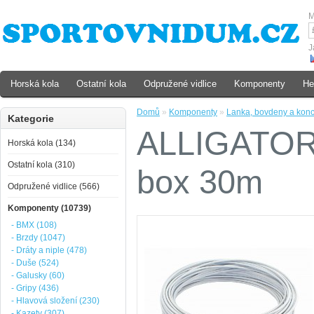
M
J
Horská kola
Ostatní kola
Odpružené vidlice
Komponenty
He
Domů
»
Komponenty
»
Lanka, bovdeny a kon
Kategorie
ALLIGATOR 
Horská kola (134)
Ostatní kola (310)
box 30m
Odpružené vidlice (566)
Komponenty (10739)
- BMX (108)
- Brzdy (1047)
- Dráty a niple (478)
- Duše (524)
- Galusky (60)
- Gripy (436)
- Hlavová složení (230)
- Kazety (307)