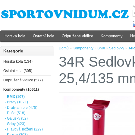
M
J
Horská kola
Ostatní kola
Odpružené vidlice
Komponenty
He
Domů
»
Komponenty
»
BMX
»
Sedlovky
»
34R
Kategorie
34R Sedlov
Horská kola (134)
Ostatní kola (305)
25,4/135 m
Odpružené vidlice (577)
Komponenty (10611)
- BMX (107)
- Brzdy (1071)
- Dráty a niple (478)
- Duše (518)
- Galusky (52)
- Gripy (423)
- Hlavová složení (229)
- Kazety (307)