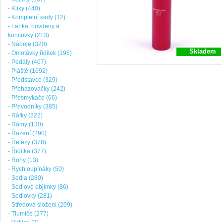
- Kliky (440)
- Kompletní sady (12)
- Lanka, bovdeny a
koncovky (213)
- Náboje (320)
Skladem
- Omotávky řidítek (196)
- Pedály (407)
- Pláště (1692)
- Představce (329)
- Přehazovačky (242)
- Přesmykače (66)
- Převodníky (385)
- Ráfky (222)
- Rámy (130)
- Řazení (290)
- Řetězy (378)
- Řidítka (377)
- Rohy (13)
- Rychloupínáky (50)
- Sedla (280)
- Sedlové objímky (86)
- Sedlovky (281)
- Středová složení (209)
- Tlumiče (277)