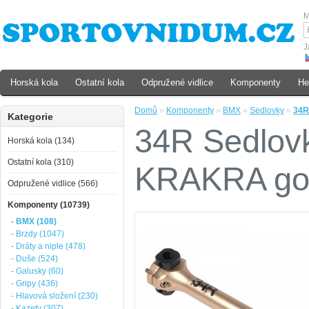
M
J
Horská kola
Ostatní kola
Odpružené vidlice
Komponenty
He
Domů
»
Komponenty
»
BMX
»
Sedlovky
»
34R
Kategorie
34R Sedlov
Horská kola (134)
Ostatní kola (310)
KRAKRA go
Odpružené vidlice (566)
Komponenty (10739)
- BMX (108)
- Brzdy (1047)
- Dráty a niple (478)
- Duše (524)
- Galusky (60)
- Gripy (436)
- Hlavová složení (230)
- Kazety (307)