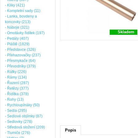
- Kliky (421)
- Kompletní sady (11)
- Lanka, bovdeny a
koncovky (213)
- Náboje (321)
Skladem
- Omotávky řidítek (197)
- Pedály (407)
- Pláště (1829)
- Představce (326)
- Přehazovačky (237)
- Přesmykače (64)
- Převodníky (379)
- Ráfky (226)
- Rámy (134)
- Řazení (287)
- Řetězy (377)
- Řidítka (378)
- Rohy (13)
- Rychloupínáky (50)
- Sedla (295)
- Sedlové objímky (87)
- Sedlovky (278)
- Středová složení (209)
Popis
- Tlumiče (276)