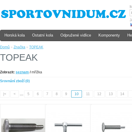
M
J
Horská kola
Ostatní kola
Odpružené vidlice
Komponenty
He
Domů
»
Značka
»
TOPEAK
TOPEAK
Zobrazit:
seznam
/
mřížka
Srovnání zboží (0)
|<
<
....
5
6
7
8
9
10
11
12
13
14