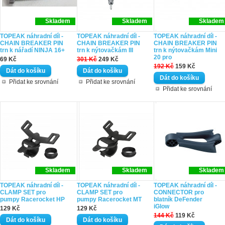
Skladem
Skladem
Skladem
TOPEAK náhradní díl -
TOPEAK náhradní díl -
TOPEAK náhradní díl -
CHAIN BREAKER PIN
CHAIN BREAKER PIN
CHAIN BREAKER PIN
trn k nářadí NINJA 16+
trn k nýtovačkám III
trn k nýtovačkám Mini
20 pro
69 Kč
301 Kč
249 Kč
192 Kč
159 Kč
Přidat ke srovnání
Přidat ke srovnání
Přidat ke srovnání
Skladem
Skladem
Skladem
TOPEAK náhradní díl -
TOPEAK náhradní díl -
TOPEAK náhradní díl -
CLAMP SET pro
CLAMP SET pro
CONNECTOR pro
pumpy Racerocket HP
pumpy Racerocket MT
blatník DeFender
iGlow
129 Kč
129 Kč
144 Kč
119 Kč