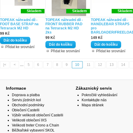
Skladem
Skladem
Skladem
TOPEAK náhradní díl -
TOPEAK náhradní díl -
TOPEAK náhradní díl -
FOOT BASE STRAP na
FRONT RUBBER PAD
HANDLEBAR STRAPS
Tetrarack M2 HD
na Tetrarack M2 HD
pro
2ks
BARLOADER/FREELOA
99 Kč
99 Kč
149 Kč
Přidat ke srovnání
Přidat ke srovnání
Přidat ke srovnání
|<
<
....
5
6
7
8
9
10
11
12
13
14
Informace
Zákaznický servis
Doprava a platba
Pokročilé vyhledávání
Servis jízdních kol
Kontaktujte nás
Obchodní podmínky
Mapa stránek
Oblečení Castelli
Výběr velikosti oblečení Castelli
Velikosti oblečení IXS
Velikosti treter Crono a Chain
Běžkařské vybavení SKOL