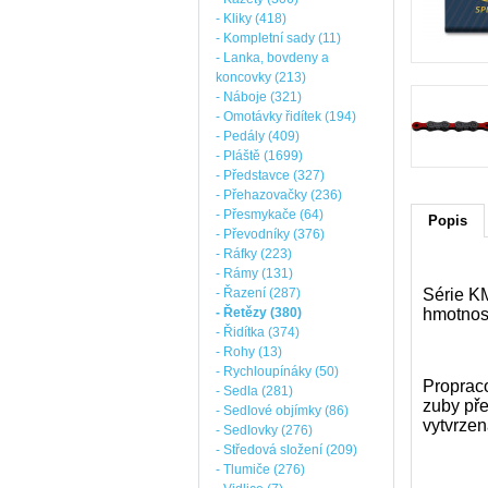
- Kliky (418)
- Kompletní sady (11)
- Lanka, bovdeny a
koncovky (213)
- Náboje (321)
- Omotávky řidítek (194)
- Pedály (409)
- Pláště (1699)
- Představce (327)
- Přehazovačky (236)
- Přesmykače (64)
Popis
- Převodníky (376)
- Ráfky (223)
- Rámy (131)
- Řazení (287)
Série K
- Řetězy (380)
hmotnost
- Řidítka (374)
- Rohy (13)
- Rychloupínáky (50)
Proprac
- Sedla (281)
zuby pře
- Sedlové objímky (86)
vytvrzen
- Sedlovky (276)
- Středová složení (209)
- Tlumiče (276)