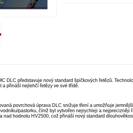
MC DLC představuje nový standard špičkových řetězů. Technolo
 a přináší nejlehčí řetězy ve své třídě.
ovaná povrchová úprava DLC snižuje tření a umožňuje jemnějš
vodníku/pastorku, čímž byl vytvořen nejrychleji a nejprecizněji řa
a nad hodnotu HV2500, což přináší nový standard dlouhověkost