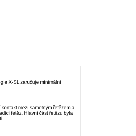
gie X-SL zaručuje minimální
í kontakt mezi samotným řetězem a
dící řetěz. Hlavní část řetězu byla
i.