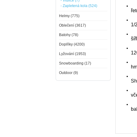
- Vidlice (7)
- Zapletená kola (524)
ře
Helmy (775)
1/
Oblečení (3617)
Batohy (78)
ší
Doplňky (4200)
12
Lyžování (1953)
Snowboarding (17)
hm
Outdoor (9)
Sh
vč
ba