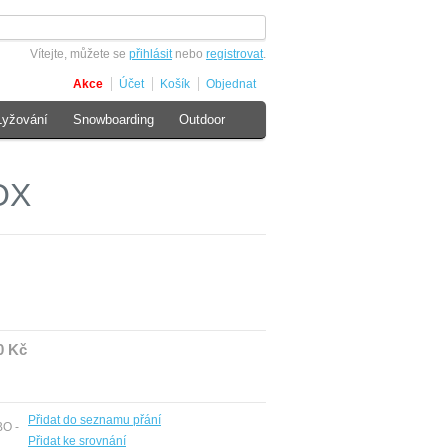
Vítejte, můžete se
přihlásit
nebo
registrovat
.
Akce
Účet
Košík
Objednat
Lyžování
Snowboarding
Outdoor
OX
0 Kč
Přidat do seznamu přání
BO -
Přidat ke srovnání