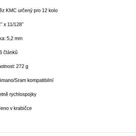
těz KMC určený pro 12 kolo
2" x 11/128"
řka: 5,2 mm
6 článků
otnost: 272 g
imano/Sram kompatibilní
etně rychlospojky
leno v krabičce