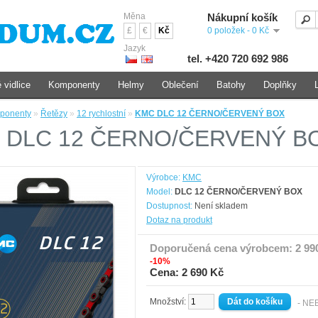
Měna
Nákupní košík
£
€
Kč
0 položek - 0 Kč
Jazyk
tel. +420 720 692 986
 vidlice
Komponenty
Helmy
Oblečení
Batohy
Doplňky
ponenty
»
Řetězy
»
12 rychlostní
»
KMC DLC 12 ČERNO/ČERVENÝ BOX
 DLC 12 ČERNO/ČERVENÝ B
Výrobce:
KMC
Model:
DLC 12 ČERNO/ČERVENÝ BOX
Dostupnost:
Není skladem
Dotaz na produkt
Doporučená cena výrobcem:
2 99
-10%
Cena: 2 690 Kč
Množství:
- NE