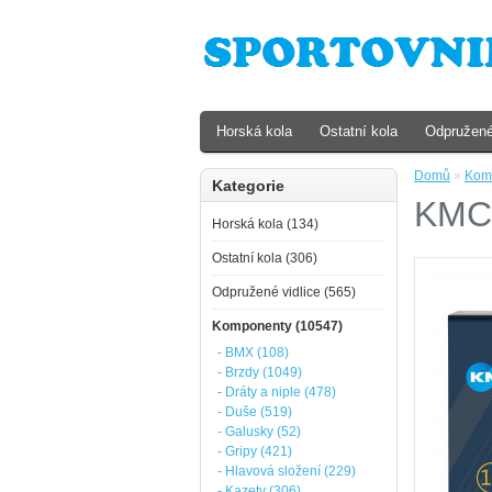
Horská kola
Ostatní kola
Odpružené
Domů
»
Kom
Kategorie
KMC
Horská kola (134)
Ostatní kola (306)
Odpružené vidlice (565)
Komponenty (10547)
- BMX (108)
- Brzdy (1049)
- Dráty a niple (478)
- Duše (519)
- Galusky (52)
- Gripy (421)
- Hlavová složení (229)
- Kazety (306)