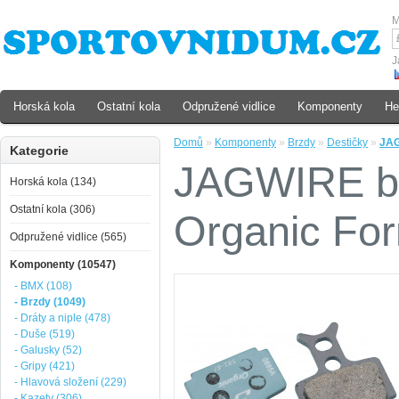
M
J
Horská kola
Ostatní kola
Odpružené vidlice
Komponenty
He
Domů
»
Komponenty
»
Brzdy
»
Destičky
»
JAG
Kategorie
JAGWIRE br
Horská kola (134)
Ostatní kola (306)
Organic For
Odpružené vidlice (565)
Komponenty (10547)
- BMX (108)
- Brzdy (1049)
- Dráty a niple (478)
- Duše (519)
- Galusky (52)
- Gripy (421)
- Hlavová složení (229)
- Kazety (306)