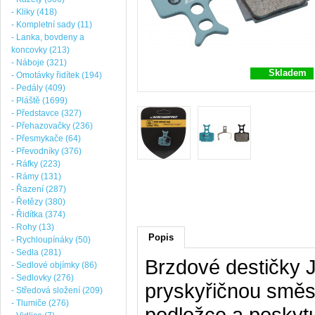
- Kliky (418)
- Kompletní sady (11)
- Lanka, bovdeny a
koncovky (213)
- Náboje (321)
Skladem
- Omotávky řidítek (194)
- Pedály (409)
- Pláště (1699)
- Představce (327)
- Přehazovačky (236)
- Přesmykače (64)
- Převodníky (376)
- Ráfky (223)
- Rámy (131)
- Řazení (287)
- Řetězy (380)
- Řidítka (374)
- Rohy (13)
Popis
- Rychloupínáky (50)
- Sedla (281)
Brzdové destičky 
- Sedlové objímky (86)
- Sedlovky (276)
pryskyřičnou směs
- Středová složení (209)
- Tlumiče (276)
podložce a poskytu