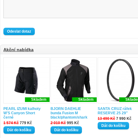
Akční nabídka
Skladem
Skladem
Sklad
PEARL IZUMI kalhoty
BJORN DAEHLIE
SANTA CRUZ ráfek
W'S Canyon Short
bunda Fusion M
RESERVE 25 29"
černé
black/phantom/shark
13 490 Kč
7 990 Kč
1 574 Kč
779 Kč
2 010 Kč
995 Kč