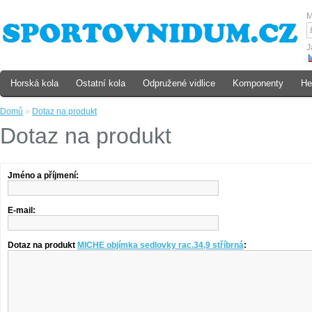
M
J
Horská kola
Ostatní kola
Odpružené vidlice
Komponenty
He
Domů
»
Dotaz na produkt
Dotaz na produkt
Jméno a příjmení:
E-mail:
Dotaz na produkt
MICHE objímka sedlovky rac.34,9 stříbrná
: