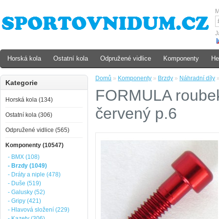
M
J
Horská kola
Ostatní kola
Odpružené vidlice
Komponenty
He
Domů
»
Komponenty
»
Brzdy
»
Náhradní díly
Kategorie
FORMULA roubek 
Horská kola (134)
červený p.6
Ostatní kola (306)
Odpružené vidlice (565)
Komponenty (10547)
- BMX (108)
- Brzdy (1049)
- Dráty a niple (478)
- Duše (519)
- Galusky (52)
- Gripy (421)
- Hlavová složení (229)
- Kazety (306)