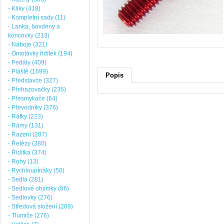
- Kliky (418)
- Kompletní sady (11)
- Lanka, bovdeny a
koncovky (213)
- Náboje (321)
- Omotávky řidítek (194)
- Pedály (409)
- Pláště (1699)
Popis
- Představce (327)
- Přehazovačky (236)
- Přesmykače (64)
- Převodníky (376)
- Ráfky (223)
- Rámy (131)
- Řazení (287)
- Řetězy (380)
- Řidítka (374)
- Rohy (13)
- Rychloupínáky (50)
- Sedla (281)
- Sedlové objímky (86)
- Sedlovky (276)
- Středová složení (209)
- Tlumiče (276)