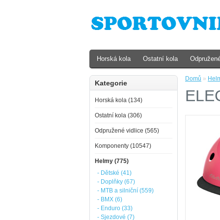
Horská kola
Ostatní kola
Odpružené
Domů
»
Hel
Kategorie
ELEC
Horská kola (134)
Ostatní kola (306)
Odpružené vidlice (565)
Komponenty (10547)
Helmy (775)
- Dětské (41)
- Doplňky (67)
- MTB a silniční (559)
- BMX (6)
- Enduro (33)
- Sjezdové (7)