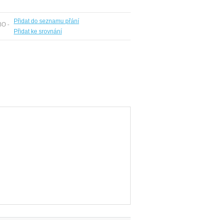
Přidat do seznamu přání
BO -
Přidat ke srovnání