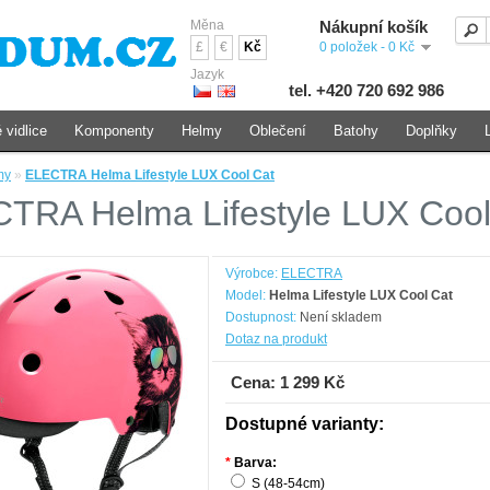
Měna
Nákupní košík
£
€
Kč
0 položek - 0 Kč
Jazyk
tel. +420 720 692 986
 vidlice
Komponenty
Helmy
Oblečení
Batohy
Doplňky
my
»
ELECTRA Helma Lifestyle LUX Cool Cat
TRA Helma Lifestyle LUX Cool
Výrobce:
ELECTRA
Model:
Helma Lifestyle LUX Cool Cat
Dostupnost:
Není skladem
Dotaz na produkt
Cena: 1 299 Kč
Dostupné varianty:
*
Barva:
S (48-54cm)