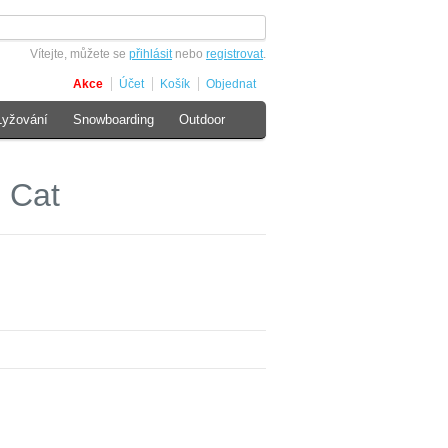
Vítejte, můžete se
přihlásit
nebo
registrovat
.
Akce
Účet
Košík
Objednat
Lyžování
Snowboarding
Outdoor
 Cat