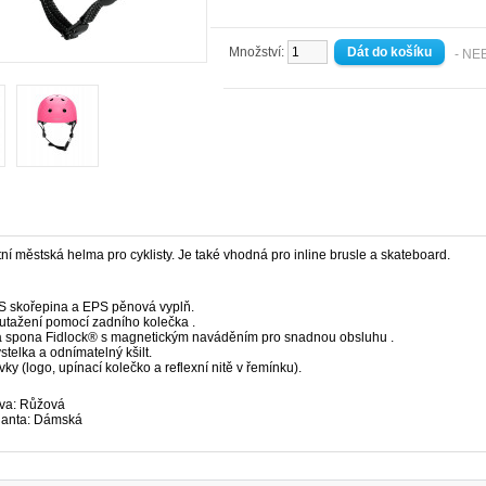
Množství:
- NE
tní městská helma pro cyklisty. Je také vhodná pro inline brusle a skateboard.
 skořepina a EPS pěnová vyplň.
tažení pomocí zadního kolečka .
 spona Fidlock® s magnetickým naváděním pro snadnou obsluhu .
stelka a odnímatelný kšilt.
vky (logo, upínací kolečko a reflexní nitě v řemínku).
va: Růžová
ianta: Dámská