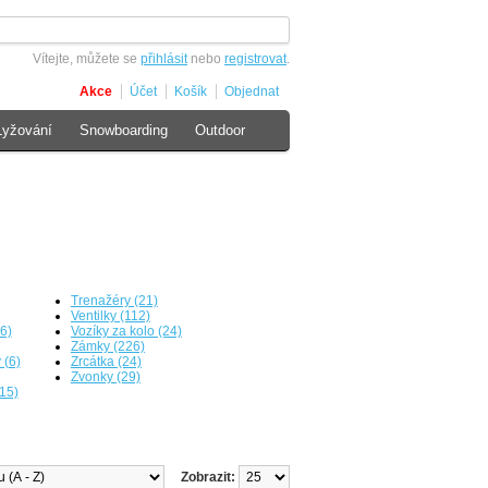
Vítejte, můžete se
přihlásit
nebo
registrovat
.
Akce
Účet
Košík
Objednat
Lyžování
Snowboarding
Outdoor
Trenažéry (21)
Ventilky (112)
6)
Vozíky za kolo (24)
Zámky (226)
 (6)
Zrcátka (24)
Zvonky (29)
15)
Zobrazit: