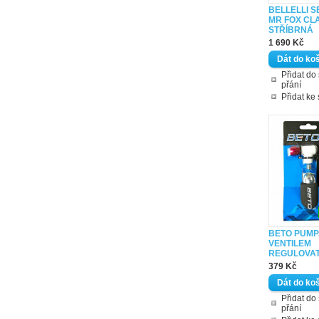
BELLELLI 
MR FOX CL
STŘÍBRNÁ
1 690 Kč
Přidat d
přání
Přidat ke
BETO PUMP
VENTILEM
REGULOVA
379 Kč
Přidat d
přání