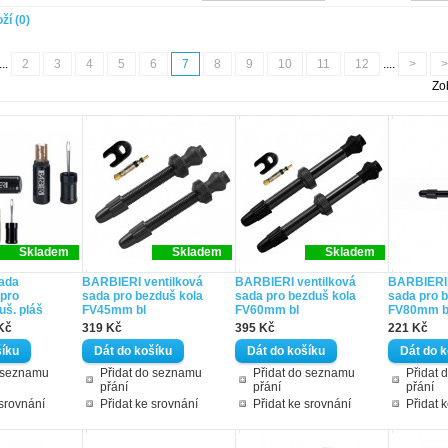
ží (0)
...
2
3
4
5
6
7
8
9
10
11
12
....
>
>
Zo
Skladem
Skladem
Skladem
ada
BARBIERI ventilková
BARBIERI ventilková
BARBIERI 
 pro
sada pro bezduš kola
sada pro bezduš kola
sada pro 
uš. pláš
FV45mm bl
FV60mm bl
FV80mm b
Kč
319 Kč
395 Kč
221 Kč
o seznamu
Přidat do seznamu
Přidat do seznamu
Přidat 
přání
přání
přání
 srovnání
Přidat ke srovnání
Přidat ke srovnání
Přidat 