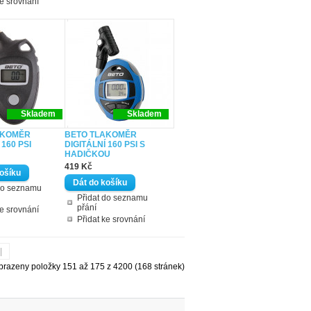
ke srovnání
Skladem
Skladem
AKOMĚR
BETO TLAKOMĚR
 160 PSI
DIGITÁLNÍ 160 PSI S
HADIČKOU
419 Kč
do seznamu
Přidat do seznamu
přání
ke srovnání
Přidat ke srovnání
|
brazeny položky 151 až 175 z 4200 (168 stránek)