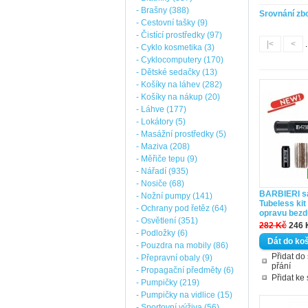
- Brašny (388)
Srovnání zbo
- Cestovní tašky (9)
- Čistící prostředky (97)
|<
<
.
- Cyklo kosmetika (3)
- Cyklocomputery (170)
- Dětské sedačky (13)
- Košíky na láhev (282)
- Košíky na nákup (20)
- Láhve (177)
- Lokátory (5)
- Masážní prostředky (5)
- Maziva (208)
- Měřiče tepu (9)
- Nářadí (935)
- Nosiče (68)
BARBIERI s
- Nožní pumpy (141)
Tubeless kit
- Ochrany pod řetěz (64)
opravu bezd
- Osvětlení (351)
282 Kč
246 
- Podložky (6)
- Pouzdra na mobily (86)
Přidat d
- Přepravní obaly (9)
přání
- Propagační předměty (6)
Přidat ke
- Pumpičky (219)
- Pumpičky na vidlice (15)
- Sportovní výživa (56)