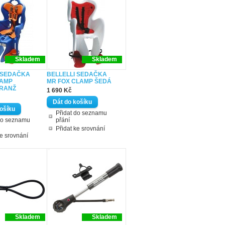
Skladem
Skladem
 SEDAČKA
BELLELLI SEDAČKA
LAMP
MR FOX CLAMP ŠEDÁ
RANŽ
1 690 Kč
Přidat do seznamu
do seznamu
přání
Přidat ke srovnání
ke srovnání
Skladem
Skladem