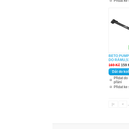
Přidat ke
BETO PUMP
DO RÁMU,5
169 Kč
159 
Přidat d
přání
Přidat ke
|<
<
.