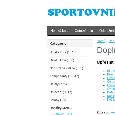
Horská kola
Ostatní kola
Odpružené
Domů
»
Dop
Kategorie
Dopl
Horská kola (134)
Ostatní kola (306)
Upřesnit 
Odpružené vidlice (565)
Blatn
Brašn
Komponenty (10547)
Cesto
Čistíc
Helmy (775)
Cyklo
Cyklo
Oblečení (3617)
Dětsk
Košík
Košík
Batohy (78)
Doplňky (4200)
Zobrazit:
se
- Blatníky (337)