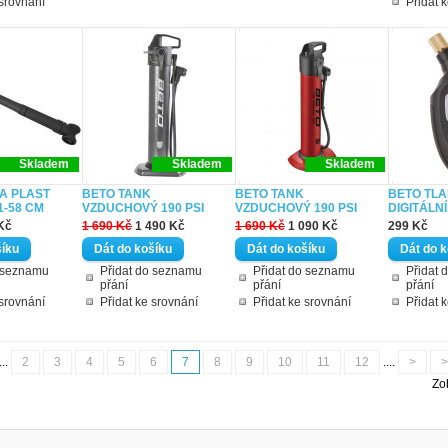
 srovnání
Přidat 
Skladem
Skladem
Skladem
A PLAST
BETO TANK
BETO TANK
BETO TL
1-58 CM
VZDUCHOVÝ 190 PSI
VZDUCHOVÝ 190 PSI
DIGITÁLNÍ
Kč
1 690 Kč
1 490 Kč
1 690 Kč
1 090 Kč
299 Kč
o seznamu
Přidat do seznamu
Přidat do seznamu
Přidat 
přání
přání
přání
 srovnání
Přidat ke srovnání
Přidat ke srovnání
Přidat 
...
2
3
4
5
6
7
8
9
10
11
12
....
>
>
Zo