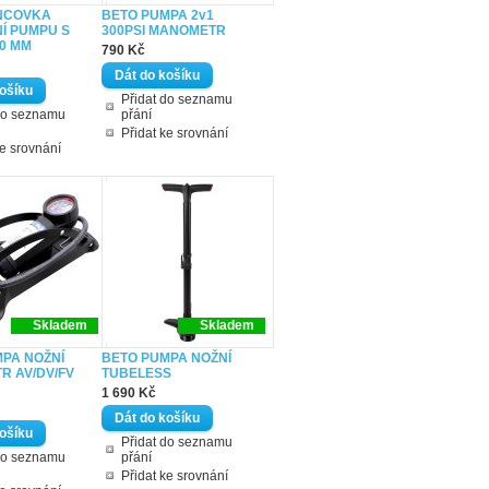
NCOVKA
BETO PUMPA 2v1
Í PUMPU S
300PSI MANOMETR
00 MM
790 Kč
Přidat do seznamu
do seznamu
přání
Přidat ke srovnání
ke srovnání
Skladem
Skladem
PA NOŽNÍ
BETO PUMPA NOŽNÍ
R AV/DV/FV
TUBELESS
1 690 Kč
Přidat do seznamu
do seznamu
přání
Přidat ke srovnání