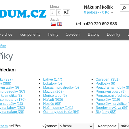
Měna
Nákupní košík
£
€
Kč
0 položek - 0 Kč
Jazyk
tel. +420 720 692 986
 vidlice
Komponenty
Helmy
Oblečení
Batohy
Doplňky
lňky
ňky
hledání
íky (337)
Láhve (177)
Osvětlení (351)
y (388)
Lokátory (5)
Podložky (6)
vní tašky (9)
Masážní prostředky (5)
Pouzdra na mobily (8
í prostředky (97)
Maziva (208)
Přepravní obaly (9)
 kosmetika (3)
Měřiče tepu (9)
Propagační předměty
computery (170)
Nářadí (935)
Pumpičky (219)
é sedačky (13)
Nosiče (68)
Pumpičky na vidlice (
y na láhev (282)
Nožní pumpy (141)
Sportovní výživa (56)
y na nákup (20)
Ochrany pod řetěz (64)
Stojánky (82)
znam
/
mřížka
Výrobce:
Řadit podle: