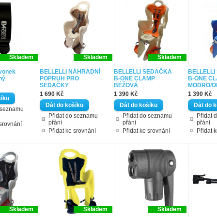
Skladem
Skladem
Skladem
vonek
BELLELLI NÁHRADNÍ
BELLELLI SEDAČKA
BELLELLI
ný
POPRUH PRO
B-ONE CLAMP
B-ONE C
SEDAČKY
BÉŽOVÁ
MODRO/O
1 690 Kč
1 390 Kč
1 390 Kč
o seznamu
Přidat do seznamu
Přidat do seznamu
Přidat 
přání
přání
přání
 srovnání
Přidat ke srovnání
Přidat ke srovnání
Přidat 
Skladem
Skladem
Skladem