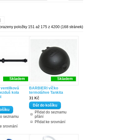
|
brazeny položky 151 až 175 z 4200 (168 stránek)
Skladem
Skladem
ventilková
BARBIERI víčko
bezduš kola
termoláhve Tankita
l
31 Kč
Přidat do seznamu
do seznamu
přání
Přidat ke srovnání
ke srovnání