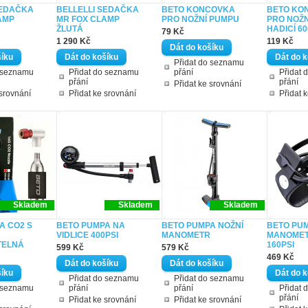
SEDAČKA
BELLELLI SEDAČKA
BETO KONCOVKA
BETO KO
AMP
MR FOX CLAMP
PRO NOŽNÍ PUMPU
PRO NOŽN
ŽLUTÁ
HADICÍ 6
79 Kč
1 290 Kč
119 Kč
Přidat do seznamu
o seznamu
Přidat do seznamu
přání
Přidat 
přání
přání
Přidat ke srovnání
 srovnání
Přidat ke srovnání
Přidat 
Skladem
Skladem
Skladem
A CO2 S
BETO PUMPA NA
BETO PUMPA NOŽNÍ
BETO PUM
VIDLICE 400PSI
MANOMETR
MANOMET
TELNÁ
160PSI
599 Kč
579 Kč
469 Kč
Přidat do seznamu
Přidat do seznamu
o seznamu
přání
přání
Přidat 
přání
Přidat ke srovnání
Přidat ke srovnání