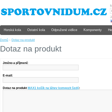
M
J
Horská kola
Ostatní kola
Odpružené vidlice
Komponenty
He
Domů
»
Dotaz na produkt
Dotaz na produkt
Jméno a příjmení:
E-mail:
Dotaz na produkt
MAX1 košík na láhev kompozit šedý
: