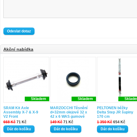
Akční nabídka
Skladem
Skladem
Sklad
SRAM Kit Axle
MARZOCCHI Těsnění
PELTONEN běžky
Assembly X-7 & X-9
d=32mm olejové 32 x
Delta Step JR šupiny
V2 Front
42 x 6 WAS gumové
170 cm
668 Kč
71 Kč
149 Kč
71 Kč
1 350 Kč
654 Kč