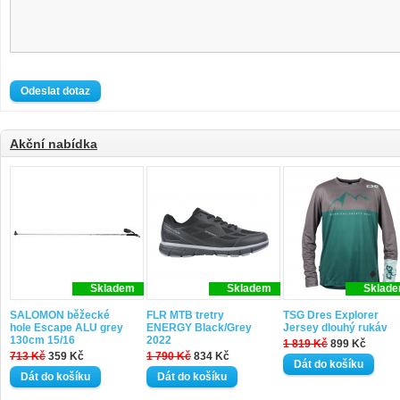
Akční nabídka
Skladem
Skladem
Sklad
SALOMON běžecké
FLR MTB tretry
TSG Dres Explorer
hole Escape ALU grey
ENERGY Black/Grey
Jersey dlouhý rukáv
130cm 15/16
2022
1 819 Kč
899 Kč
713 Kč
359 Kč
1 790 Kč
834 Kč