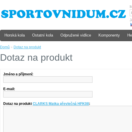
M
J
Horská kola
Ostatní kola
Odpružené vidlice
Komponenty
He
Domů
»
Dotaz na produkt
Dotaz na produkt
Jméno a příjmení:
E-mail:
Dotaz na produkt
CLARKS Matka převlečná HFK08
: